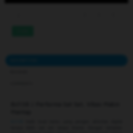
233
DESCRIPTION
REVIEWS
COMMENTS
Bcl138 | Performa Sat Set, Vibes Makin
Mantap
Bcl138
hadir buat kamu yang pengen aktivitas digital
terasa lebih sat set tanpa drama. Dengan tampilan