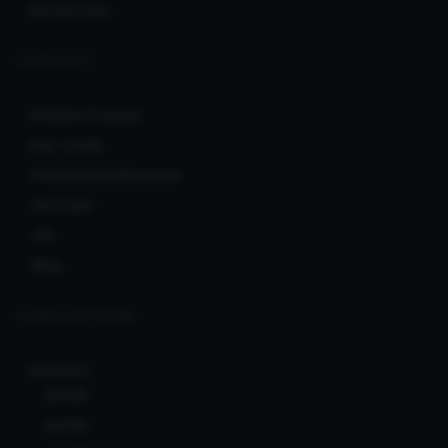
Service Fees
COMMUNITY
Affiliate Program
User Levels
Promotional Resources
RSS feed
API
Blog
CLERKS NETWORK
Ionicware
Bcl138
Bcl138