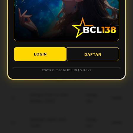
Apa yang bikin vibes Bcl138 terasa makin mantap?
stabil, dan tampilan ringan sehingga aktivitas digital terasa
lebih smooth tanpa banyak hambatan.
Bcl138 hadir dengan desain modern, navigasi simpel, dan
Apakah Bcl138 nyaman digunakan di perangkat mobile?
fitur yang mudah diakses. Kombinasi ini membuat
pengalaman pengguna terasa lebih nyaman dan gak bikin
Ya, Bcl138 dirancang agar tetap responsif saat diakses
bete.
Bagaimana performa Bcl138 saat koneksi kurang ideal?
lewat smartphone, tablet, maupun desktop, sehingga
tampilannya tetap rapi dan ringan di berbagai ukuran layar.
Sistem Bcl138 dibuat responsif untuk membantu akses tetap
Apakah tampilan Bcl138 mudah dipahami pengguna baru?
berjalan lebih optimal, meskipun kualitas koneksi pengguna
LOGIN
DAFTAR
tetap bisa memengaruhi kecepatan pengalaman digital.
Ya, tampilan Bcl138 dibuat modern, clean, dan simpel agar
pengguna baru bisa memahami alur akses dengan lebih
COPYRIGHT 2026 BCL138 | SHARVS
mudah tanpa merasa ribet.
Keunggulan Bcl138
Enkripsi End-to-End
Setiap
Gratis
terbaru 2026.
Hari
Jaminan saldo utuh
Setiap
Gratis
100%.
Hari