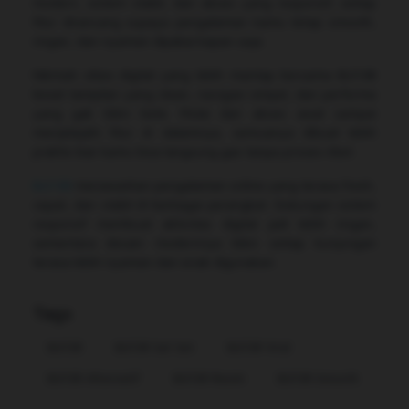
modern, sistem stabil, dan akses yang responsif, setiap
fitur dirancang supaya pengalaman kamu tetap smooth,
ringan, dan nyaman dipakai kapan saja.
Nikmati vibes digital yang lebih mantap bersama Bcl138
lewat tampilan yang clean, navigasi simpel, dan performa
yang gak bikin bete. Mulai dari akses awal sampai
menjelajahi fitur di dalamnya, semuanya dibuat lebih
praktis biar kamu bisa langsung gas tanpa proses ribet.
Bcl138
menawarkan pengalaman online yang terasa fresh,
cepat, dan stabil di berbagai perangkat. Dukungan sistem
responsif membuat aktivitas digital jadi lebih ringan,
sementara desain modernnya bikin setiap kunjungan
terasa lebih nyaman dan enak digunakan.
Tags
Bcl138
Bcl138 Sat Set
Bcl138 Viral
Bcl138 Alternatif
Bcl138 Resmi
Bcl138 Smooth