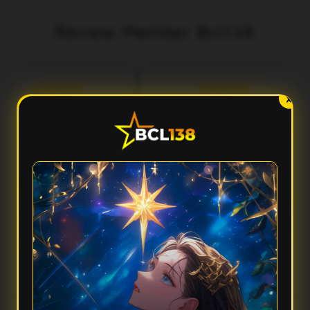
Review Member Bcl138
aka
Fery
3 menit lalu
5 menit lalu
l***
Ilh***
X
Performa Sat Set
Aksesnya Gak Ribet
cl138 terasa ringan banget
Suka sama Bcl138 karena
dipakai. Aksesnya cepat,
tampilannya clean dan gampang
tampilannya modern, dan
dipahami. Dari awal masuk sampai
rpindahan menunya smooth
buka fiturnya semua terasa praktis
tanpa bikin nunggu lama.
dan responsif.
FAQ — Pertanyaan Umum
Kenapa Bcl138 disebut punya performa sat set?
Karena Bcl138 mengutamakan akses yang cepat, sistem