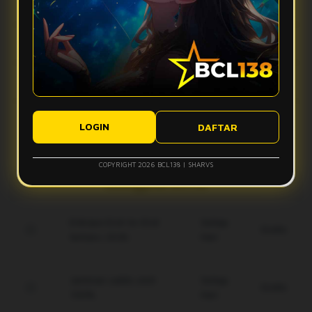
Apa yang bikin vibes Bcl138 terasa makin mantap?
stabil, dan tampilan ringan sehingga aktivitas digital terasa
lebih smooth tanpa banyak hambatan.
Bcl138 hadir dengan desain modern, navigasi simpel, dan
Apakah Bcl138 nyaman digunakan di perangkat mobile?
fitur yang mudah diakses. Kombinasi ini membuat
pengalaman pengguna terasa lebih nyaman dan gak bikin
Ya, Bcl138 dirancang agar tetap responsif saat diakses
bete.
Bagaimana performa Bcl138 saat koneksi kurang ideal?
lewat smartphone, tablet, maupun desktop, sehingga
tampilannya tetap rapi dan ringan di berbagai ukuran layar.
Sistem Bcl138 dibuat responsif untuk membantu akses tetap
Apakah tampilan Bcl138 mudah dipahami pengguna baru?
berjalan lebih optimal, meskipun kualitas koneksi pengguna
LOGIN
DAFTAR
tetap bisa memengaruhi kecepatan pengalaman digital.
Ya, tampilan Bcl138 dibuat modern, clean, dan simpel agar
pengguna baru bisa memahami alur akses dengan lebih
COPYRIGHT 2026 BCL138 | SHARVS
mudah tanpa merasa ribet.
Keunggulan Bcl138
Enkripsi End-to-End
Setiap
Gratis
terbaru 2026.
Hari
Jaminan saldo utuh
Setiap
Gratis
100%.
Hari