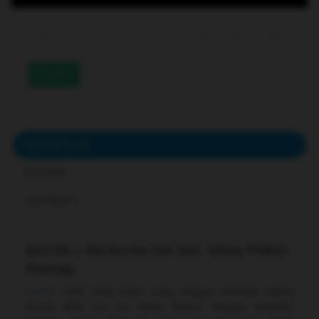
233
DESCRIPTION
REVIEWS
COMMENTS
Bcl138 | Performa Sat Set, Vibes Makin
Mantap
Bcl138
hadir buat kamu yang pengen aktivitas digital
terasa lebih sat set tanpa drama. Dengan tampilan