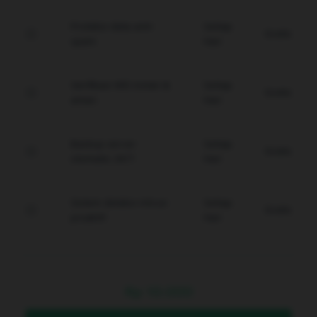
Proteksi data anti-
Setiap
Gratis
spam.
Hari
Verifikasi WD instan &
Setiap
Gratis
aman.
Hari
Backup server
Setiap
Gratis
otomatis 24/7.
Hari
Sistem deteksi intrusi
Setiap
Gratis
proaktif.
Hari
Rp
10.000