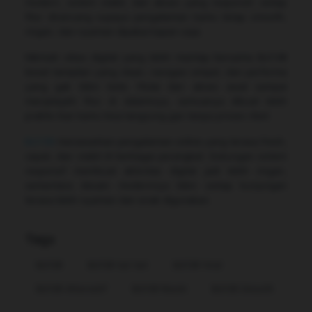
modern, sistem stabil, dan akses yang responsif, setiap
fitur dirancang supaya pengalaman kamu tetap smooth,
ringan, dan nyaman dipakai kapan saja.
Nikmati vibes digital yang lebih mantap bersama Bcl138
lewat tampilan yang clean, navigasi simpel, dan performa
yang gak bikin bete. Mulai dari akses awal sampai
menjelajahi fitur di dalamnya, semuanya dibuat lebih
praktis biar kamu bisa langsung gas tanpa proses ribet.
Bcl138
menawarkan pengalaman online yang terasa fresh,
cepat, dan stabil di berbagai perangkat. Dukungan sistem
responsif membuat aktivitas digital jadi lebih ringan,
sementara desain modernnya bikin setiap kunjungan
terasa lebih nyaman dan enak digunakan.
Tags
Bcl138
Bcl138 Sat Set
Bcl138 Viral
Bcl138 Alternatif
Bcl138 Resmi
Bcl138 Smooth