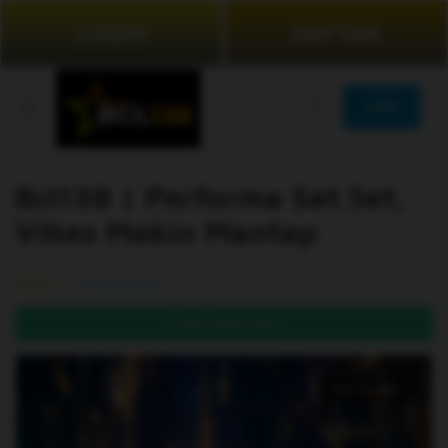
LOGIN
DAFTAR
JOIN
Bcl138 | Performa Sat Set,
Vibes Makin Mantap
99.5% (976)
DAFTAR DI SINI