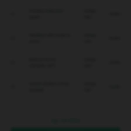
Proteksi data anti-
Setiap
Gratis
spam.
Hari
Verifikasi WD instan &
Setiap
Gratis
aman.
Hari
Backup server
Setiap
Gratis
otomatis 24/7.
Hari
Sistem deteksi intrusi
Setiap
Gratis
proaktif.
Hari
Rp
10.000