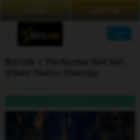
LOGIN
DAFTAR
JOIN
Bcl138 | Performa Sat Set,
Vibes Makin Mantap
99.5% (976)
DAFTAR DI SINI