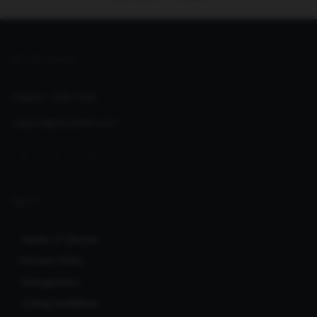
GET IN TOUCH
Support:
Help Desk
support@seoclerks.com
ABOUT
Terms of Service
Privacy Policy
Infringement
Listing Guidelines