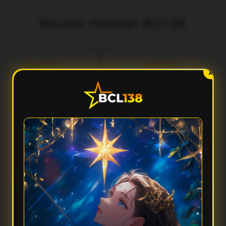
Review Member Bcl138
aka
Fery
3 menit lalu
5 menit lalu
l***
Ilh***
X
Performa Sat Set
Aksesnya Gak Ribet
cl138 terasa ringan banget
Suka sama Bcl138 karena
dipakai. Aksesnya cepat,
tampilannya clean dan gampang
tampilannya modern, dan
dipahami. Dari awal masuk sampai
rpindahan menunya smooth
buka fiturnya semua terasa praktis
tanpa bikin nunggu lama.
dan responsif.
FAQ — Pertanyaan Umum
Kenapa Bcl138 disebut punya performa sat set?
Karena Bcl138 mengutamakan akses yang cepat, sistem