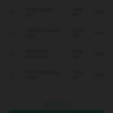
Proteksi data anti-
Setiap
Gratis
spam.
Hari
Verifikasi WD instan &
Setiap
Gratis
aman.
Hari
Backup server
Setiap
Gratis
otomatis 24/7.
Hari
Sistem deteksi intrusi
Setiap
Gratis
proaktif.
Hari
Rp
10.000