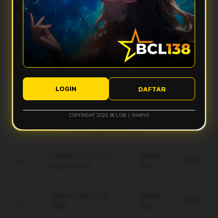
Apa yang bikin vibes Bcl138 terasa makin mantap?
stabil, dan tampilan ringan sehingga aktivitas digital terasa
lebih smooth tanpa banyak hambatan.
Bcl138 hadir dengan desain modern, navigasi simpel, dan
Apakah Bcl138 nyaman digunakan di perangkat mobile?
fitur yang mudah diakses. Kombinasi ini membuat
pengalaman pengguna terasa lebih nyaman dan gak bikin
Ya, Bcl138 dirancang agar tetap responsif saat diakses
bete.
Bagaimana performa Bcl138 saat koneksi kurang ideal?
lewat smartphone, tablet, maupun desktop, sehingga
tampilannya tetap rapi dan ringan di berbagai ukuran layar.
Sistem Bcl138 dibuat responsif untuk membantu akses tetap
Apakah tampilan Bcl138 mudah dipahami pengguna baru?
berjalan lebih optimal, meskipun kualitas koneksi pengguna
LOGIN
DAFTAR
tetap bisa memengaruhi kecepatan pengalaman digital.
Ya, tampilan Bcl138 dibuat modern, clean, dan simpel agar
pengguna baru bisa memahami alur akses dengan lebih
COPYRIGHT 2026 BCL138 | SHARVS
mudah tanpa merasa ribet.
Keunggulan Bcl138
Enkripsi End-to-End
Setiap
Gratis
terbaru 2026.
Hari
Jaminan saldo utuh
Setiap
Gratis
100%.
Hari