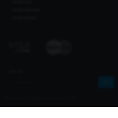
Bcl138 Viral
Bcl138 Alternatif
Bcl138 Maxwin
Join Us
© 2026 Bcl138 All Rights Reserved | Sharvs