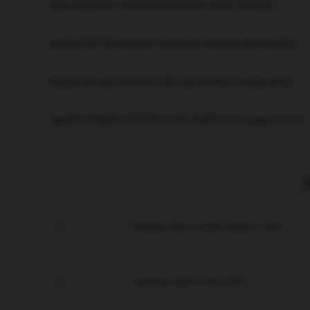
Apa yang bikin vibes Bcl138 terasa makin mantap?
Bcl138 hadir dengan desain modern, navigasi simpel, dan
Apakah Bcl138 nyaman digunakan di perangkat mobile?
lebih
Ya, Bcl138 dirancang agar tetap responsif saat diakses 
Bagaimana performa Bcl138 saat koneksi kurang ideal?
ringa
Sistem Bcl138 dibuat responsif untuk membantu akses t
Apakah tampilan Bcl138 mudah dipahami pengguna baru?
memengaruh
Ya, tampilan Bcl138 dibuat modern, clean, dan simpel a
Enkripsi End-to-End terbaru 2026.
Jaminan saldo utuh 100%.