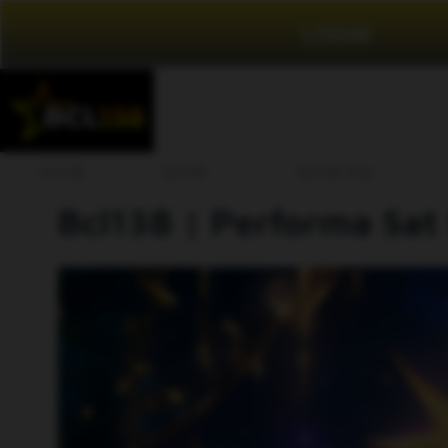
LOGIN
Bcl138
Bcl138
Bcl138 Viral
Bcl138 | Performa Sat