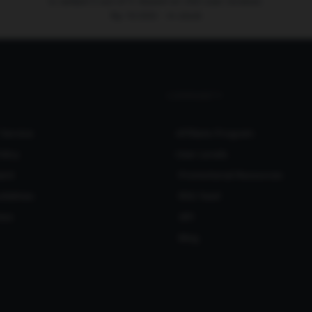
is ranked
5
out of
5
. Based on
250
user reviews.
Rp
10.000
-
In stock
COMMUNITY
Service
Affiliate Program
olicy
User Levels
ment
Promotional Resources
idelines
RSS feed
ees
API
Blog