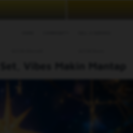
HOME
COMMUNITY
SELL A SERVICE
Bcl138 Alternatif
Bcl138 Resmi
 Set, Vibes Makin Mantap