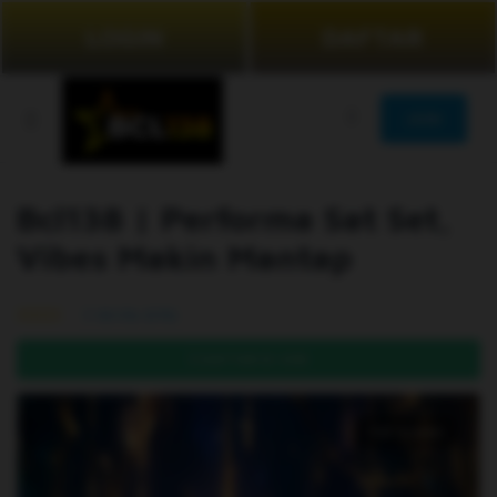
LOGIN
DAFTAR
JOIN
Bcl138 | Performa Sat Set,
Vibes Makin Mantap
99.5% (976)
DAFTAR DI SINI