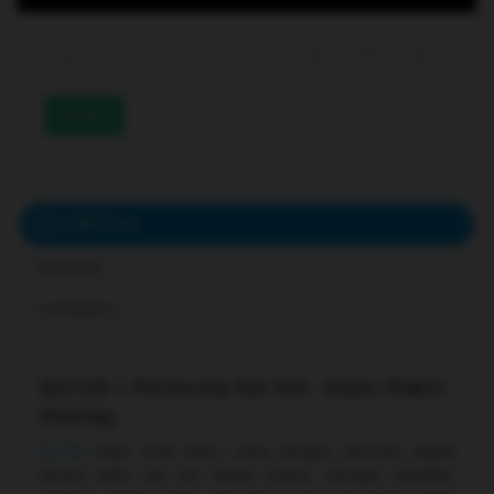
233
DESCRIPTION
REVIEWS
COMMENTS
Bcl138 | Performa Sat Set, Vibes Makin
Mantap
Bcl138
hadir buat kamu yang pengen aktivitas digital
terasa lebih sat set tanpa drama. Dengan tampilan