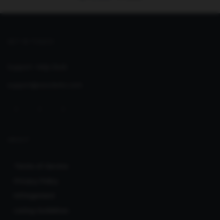
GET IN TOUCH
Support:
Help Desk
support@seoclerks.com
ABOUT
Terms of Service
Privacy Policy
Infringement
Listing Guidelines