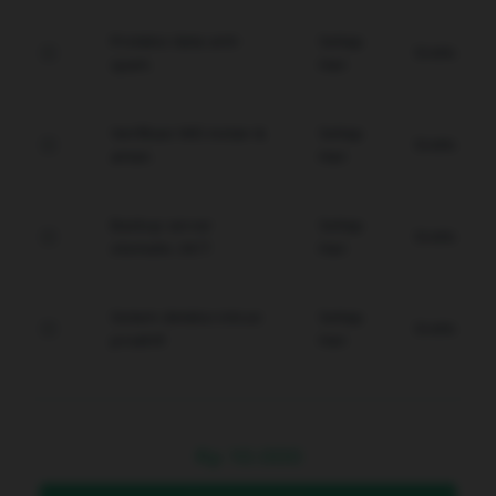
Proteksi data anti-
Setiap
Gratis
spam.
Hari
Verifikasi WD instan &
Setiap
Gratis
aman.
Hari
Backup server
Setiap
Gratis
otomatis 24/7.
Hari
Sistem deteksi intrusi
Setiap
Gratis
proaktif.
Hari
Rp
10.000