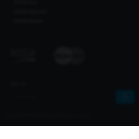
Bcl138 Viral
Bcl138 Alternatif
Bcl138 Maxwin
Join Us
© 2026 Bcl138 All Rights Reserved | Sharvs