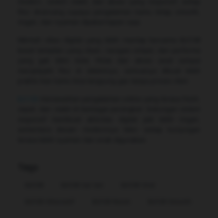
modern, sistem stabil, dan akses yang responsif, setiap
fitur dirancang supaya pengalaman kamu tetap smooth,
ringan, dan nyaman dipakai kapan saja.
Nikmati vibes digital yang lebih mantap bersama Bcl138
lewat tampilan yang clean, navigasi simpel, dan performa
yang gak bikin bete. Mulai dari akses awal sampai
menjelajahi fitur di dalamnya, semuanya dibuat lebih
praktis biar kamu bisa langsung gas tanpa proses ribet.
Bcl138
menawarkan pengalaman online yang terasa fresh,
cepat, dan stabil di berbagai perangkat. Dukungan sistem
responsif membuat aktivitas digital jadi lebih ringan,
sementara desain modernnya bikin setiap kunjungan
terasa lebih nyaman dan enak digunakan.
Tags
Bcl138
Bcl138 Sat Set
Bcl138 Viral
Bcl138 Alternatif
Bcl138 Resmi
Bcl138 Smooth