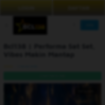
LOGIN
DAFTAR
JOIN
Bcl138 | Performa Sat Set,
Vibes Makin Mantap
99.5% (976)
DAFTAR DI SINI