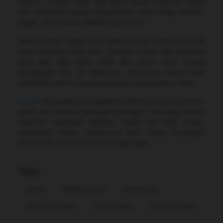
modern, sistem stabil, dan akses yang responsif, setiap
fitur dirancang supaya pengalaman kamu tetap smooth,
ringan, dan nyaman dipakai kapan saja.
Nikmati vibes digital yang lebih mantap bersama Bcl138
lewat tampilan yang clean, navigasi simpel, dan performa
yang gak bikin bete. Mulai dari akses awal sampai
menjelajahi fitur di dalamnya, semuanya dibuat lebih
praktis biar kamu bisa langsung gas tanpa proses ribet.
Bcl138
menawarkan pengalaman online yang terasa fresh,
cepat, dan stabil di berbagai perangkat. Dukungan sistem
responsif membuat aktivitas digital jadi lebih ringan,
sementara desain modernnya bikin setiap kunjungan
terasa lebih nyaman dan enak digunakan.
Tags
Bcl138
Bcl138 Sat Set
Bcl138 Viral
Bcl138 Alternatif
Bcl138 Resmi
Bcl138 Smooth