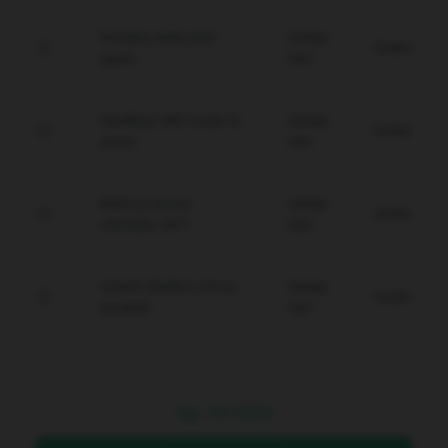
Proteksi data anti-
Setiap
Gratis
spam.
Hari
Verifikasi WD instan &
Setiap
Gratis
aman.
Hari
Backup server
Setiap
Gratis
otomatis 24/7.
Hari
Sistem deteksi intrusi
Setiap
Gratis
proaktif.
Hari
Rp
10.000