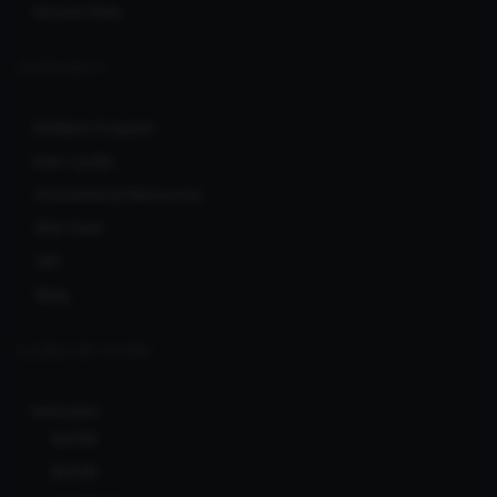
Service Fees
COMMUNITY
Affiliate Program
User Levels
Promotional Resources
RSS feed
API
Blog
CLERKS NETWORK
Ionicware
Bcl138
Bcl138