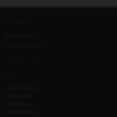
GET IN TOUCH
Support:
Help Desk
support@seoclerks.com
ABOUT
Terms of Service
Privacy Policy
Infringement
Listing Guidelines