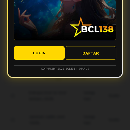
Apa yang bikin vibes Bcl138 terasa makin mantap?
stabil, dan tampilan ringan sehingga aktivitas digital terasa
lebih smooth tanpa banyak hambatan.
Bcl138 hadir dengan desain modern, navigasi simpel, dan
Apakah Bcl138 nyaman digunakan di perangkat mobile?
fitur yang mudah diakses. Kombinasi ini membuat
pengalaman pengguna terasa lebih nyaman dan gak bikin
Ya, Bcl138 dirancang agar tetap responsif saat diakses
bete.
Bagaimana performa Bcl138 saat koneksi kurang ideal?
lewat smartphone, tablet, maupun desktop, sehingga
tampilannya tetap rapi dan ringan di berbagai ukuran layar.
Sistem Bcl138 dibuat responsif untuk membantu akses tetap
Apakah tampilan Bcl138 mudah dipahami pengguna baru?
berjalan lebih optimal, meskipun kualitas koneksi pengguna
LOGIN
DAFTAR
tetap bisa memengaruhi kecepatan pengalaman digital.
Ya, tampilan Bcl138 dibuat modern, clean, dan simpel agar
pengguna baru bisa memahami alur akses dengan lebih
COPYRIGHT 2026 BCL138 | SHARVS
mudah tanpa merasa ribet.
Keunggulan Bcl138
Enkripsi End-to-End
Setiap
Gratis
terbaru 2026.
Hari
Jaminan saldo utuh
Setiap
Gratis
100%.
Hari