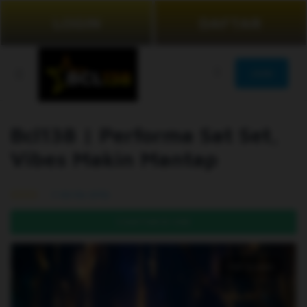
LOGIN
DAFTAR
JOIN
Bcl138 | Performa Sat Set,
Vibes Makin Mantap
99.5% (976)
DAFTAR DI SINI