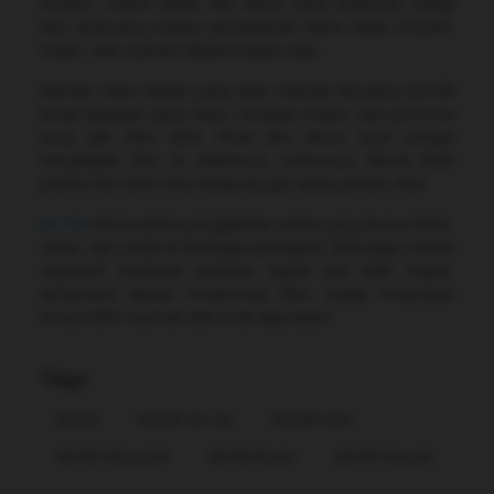
modern, sistem stabil, dan akses yang responsif, setiap
fitur dirancang supaya pengalaman kamu tetap smooth,
ringan, dan nyaman dipakai kapan saja.
Nikmati vibes digital yang lebih mantap bersama Bcl138
lewat tampilan yang clean, navigasi simpel, dan performa
yang gak bikin bete. Mulai dari akses awal sampai
menjelajahi fitur di dalamnya, semuanya dibuat lebih
praktis biar kamu bisa langsung gas tanpa proses ribet.
Bcl138
menawarkan pengalaman online yang terasa fresh,
cepat, dan stabil di berbagai perangkat. Dukungan sistem
responsif membuat aktivitas digital jadi lebih ringan,
sementara desain modernnya bikin setiap kunjungan
terasa lebih nyaman dan enak digunakan.
Tags
Bcl138
Bcl138 Sat Set
Bcl138 Viral
Bcl138 Alternatif
Bcl138 Resmi
Bcl138 Smooth