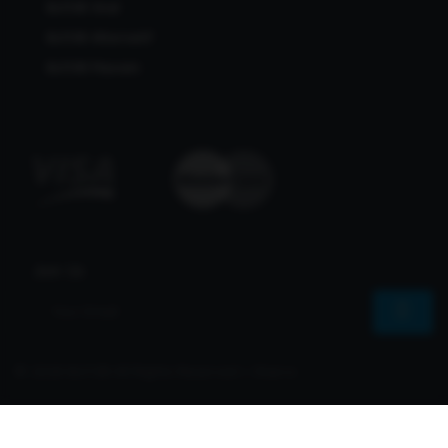
Bcl138 Viral
Bcl138 Alternatif
Bcl138 Maxwin
Join Us
© 2026 Bcl138 All Rights Reserved | Sharvs