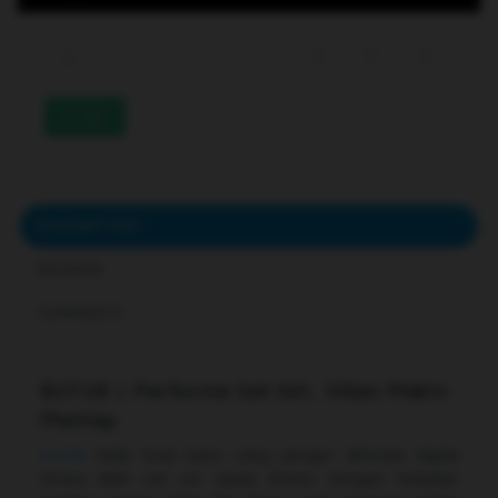
233
DESCRIPTION
REVIEWS
COMMENTS
Bcl138 | Performa Sat Set, Vibes Makin
Mantap
Bcl138
hadir buat kamu yang pengen aktivitas digital
terasa lebih sat set tanpa drama. Dengan tampilan