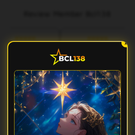
Review Member Bcl138
aka
Fery
3 menit lalu
5 menit lalu
l***
Ilh***
X
Performa Sat Set
Aksesnya Gak Ribet
cl138 terasa ringan banget
Suka sama Bcl138 karena
dipakai. Aksesnya cepat,
tampilannya clean dan gampang
tampilannya modern, dan
dipahami. Dari awal masuk sampai
rpindahan menunya smooth
buka fiturnya semua terasa praktis
tanpa bikin nunggu lama.
dan responsif.
FAQ — Pertanyaan Umum
Kenapa Bcl138 disebut punya performa sat set?
Karena Bcl138 mengutamakan akses yang cepat, sistem