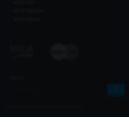
Bcl138 Viral
Bcl138 Alternatif
Bcl138 Maxwin
Join Us
© 2026 Bcl138 All Rights Reserved | Sharvs