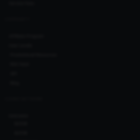
Service Fees
COMMUNITY
Affiliate Program
User Levels
Promotional Resources
RSS feed
API
Blog
CLERKS NETWORK
Ionicware
Bcl138
Bcl138