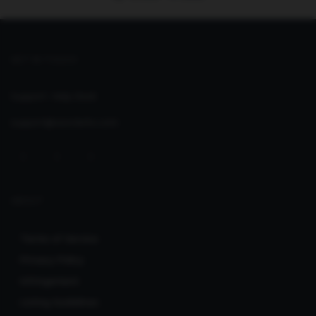
GET IN TOUCH
Support:
Help Desk
support@seoclerks.com
ABOUT
Terms of Service
Privacy Policy
Infringement
Listing Guidelines