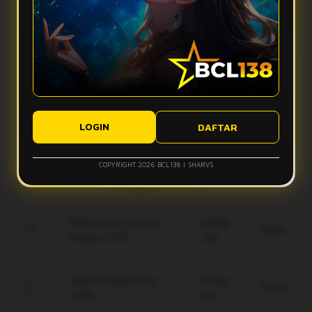
Apa yang bikin vibes Bcl138 terasa makin mantap?
stabil, dan tampilan ringan sehingga aktivitas digital terasa
lebih smooth tanpa banyak hambatan.
Bcl138 hadir dengan desain modern, navigasi simpel, dan
Apakah Bcl138 nyaman digunakan di perangkat mobile?
fitur yang mudah diakses. Kombinasi ini membuat
pengalaman pengguna terasa lebih nyaman dan gak bikin
Ya, Bcl138 dirancang agar tetap responsif saat diakses
bete.
Bagaimana performa Bcl138 saat koneksi kurang ideal?
lewat smartphone, tablet, maupun desktop, sehingga
tampilannya tetap rapi dan ringan di berbagai ukuran layar.
Sistem Bcl138 dibuat responsif untuk membantu akses tetap
Apakah tampilan Bcl138 mudah dipahami pengguna baru?
berjalan lebih optimal, meskipun kualitas koneksi pengguna
LOGIN
DAFTAR
tetap bisa memengaruhi kecepatan pengalaman digital.
Ya, tampilan Bcl138 dibuat modern, clean, dan simpel agar
pengguna baru bisa memahami alur akses dengan lebih
COPYRIGHT 2026 BCL138 | SHARVS
mudah tanpa merasa ribet.
Keunggulan Bcl138
Enkripsi End-to-End
Setiap
Gratis
terbaru 2026.
Hari
Jaminan saldo utuh
Setiap
Gratis
100%.
Hari