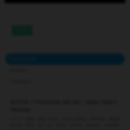
233
DESCRIPTION
REVIEWS
COMMENTS
Bcl138 | Performa Sat Set, Vibes Makin
Mantap
Bcl138
hadir buat kamu yang pengen aktivitas digital
terasa lebih sat set tanpa drama. Dengan tampilan