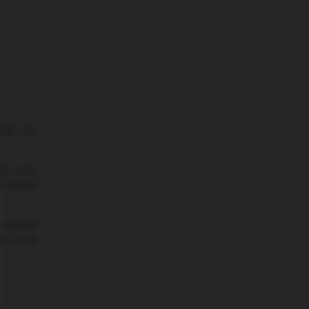
abil, dan
kin bete.
pa proses
esponsif
dan enak