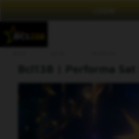
LOGIN
Bcl138
Bcl138
Bcl138 Viral
Bcl138 | Performa Sat