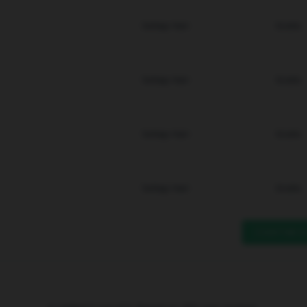
Setiap Hari
Gratis
Setiap Hari
Gratis
Setiap Hari
Gratis
Setiap Hari
Gratis
DAFTAR DI