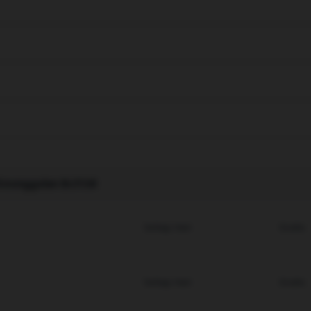
banyak hambatan.
 fitur yang mudah diakses. Kombinasi ini membuat pengalaman penggu
 nyaman dan gak bikin bete.
lewat smartphone, tablet, maupun desktop, sehingga tampilannya tetap
n di berbagai ukuran layar.
etap berjalan lebih optimal, meskipun kualitas koneksi pengguna teta
i kecepatan pengalaman digital.
gar pengguna baru bisa memahami alur akses dengan lebih mudah tan
ribet.
Keunggulan Bcl138
Setiap Hari
Gratis
Setiap Hari
Gratis