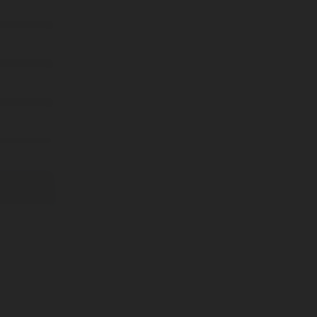
na terasa
 rapi dan
p bisa
pa merasa