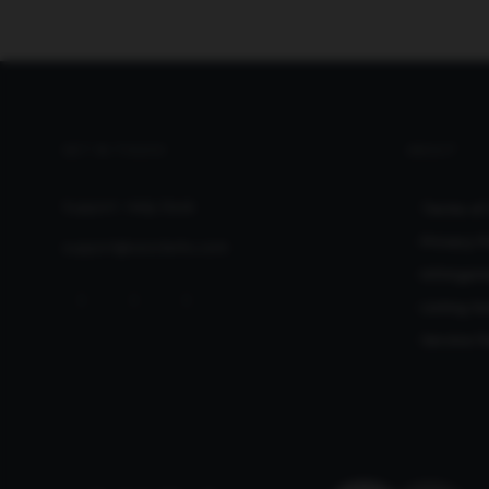
GET IN TOUCH
ABOUT
Support:
Help Desk
Terms of 
Privacy P
support@seoclerks.com
Infringe
Listing Gu
Service F