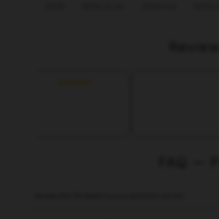
Bcl138
Bcl138 Sat Set
Bcl138 Viral
Bcl138 A
Review
Fery Ilh***
3 menit lalu
Performa Sat Set
Aksesnya Ga
ingan banget dipakai. Aksesnya cepat,
Suka sama Bcl138 karena ta
 modern, dan perpindahan menunya
gampang dipahami. Dari aw
h tanpa bikin nunggu lama.
fiturnya semua terasa pra
FAQ — 
Kenapa Bcl138 disebut punya performa sat set?
Karena Bcl138 mengutamakan akses yang cepat, sistem sta