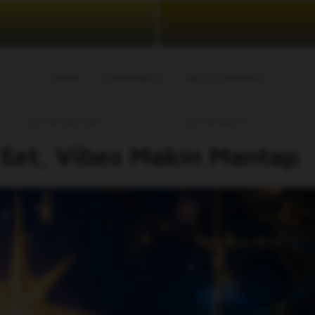
HOME
COMMUNITY
SELL A SERVICE
Bcl138 Alternatif
Bcl138 Resmi
 Set, Vibes Makin Mantap