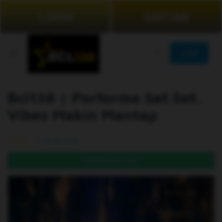
LOGIN
DAFTAR
JOIN
Bcl138 | Performa Sat Set,
Vibes Makin Mantap
99.5% (976)
DAFTAR DI SINI