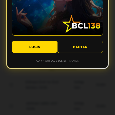
Apa yang bikin vibes Bcl138 terasa makin mantap?
stabil, dan tampilan ringan sehingga aktivitas digital terasa
lebih smooth tanpa banyak hambatan.
Bcl138 hadir dengan desain modern, navigasi simpel, dan
Apakah Bcl138 nyaman digunakan di perangkat mobile?
fitur yang mudah diakses. Kombinasi ini membuat
pengalaman pengguna terasa lebih nyaman dan gak bikin
Ya, Bcl138 dirancang agar tetap responsif saat diakses
bete.
Bagaimana performa Bcl138 saat koneksi kurang ideal?
lewat smartphone, tablet, maupun desktop, sehingga
tampilannya tetap rapi dan ringan di berbagai ukuran layar.
Sistem Bcl138 dibuat responsif untuk membantu akses tetap
Apakah tampilan Bcl138 mudah dipahami pengguna baru?
berjalan lebih optimal, meskipun kualitas koneksi pengguna
LOGIN
DAFTAR
tetap bisa memengaruhi kecepatan pengalaman digital.
Ya, tampilan Bcl138 dibuat modern, clean, dan simpel agar
pengguna baru bisa memahami alur akses dengan lebih
COPYRIGHT 2026 BCL138 | SHARVS
mudah tanpa merasa ribet.
Keunggulan Bcl138
Enkripsi End-to-End
Setiap
Gratis
terbaru 2026.
Hari
Jaminan saldo utuh
Setiap
Gratis
100%.
Hari