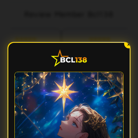
Review Member Bcl138
aka
Fery
3 menit lalu
5 menit lalu
l***
Ilh***
X
Performa Sat Set
Aksesnya Gak Ribet
cl138 terasa ringan banget
Suka sama Bcl138 karena
dipakai. Aksesnya cepat,
tampilannya clean dan gampang
tampilannya modern, dan
dipahami. Dari awal masuk sampai
rpindahan menunya smooth
buka fiturnya semua terasa praktis
tanpa bikin nunggu lama.
dan responsif.
FAQ — Pertanyaan Umum
Kenapa Bcl138 disebut punya performa sat set?
Karena Bcl138 mengutamakan akses yang cepat, sistem