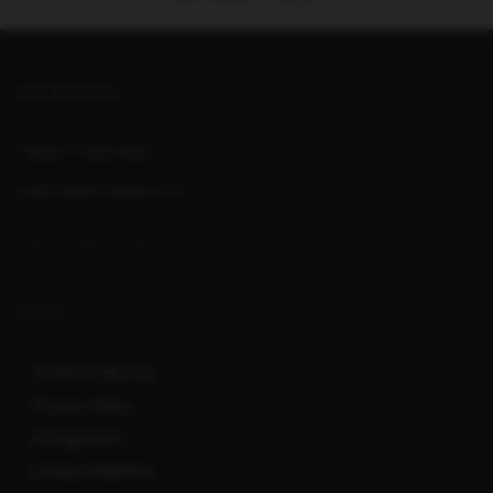
GET IN TOUCH
Support:
Help Desk
support@seoclerks.com
ABOUT
Terms of Service
Privacy Policy
Infringement
Listing Guidelines