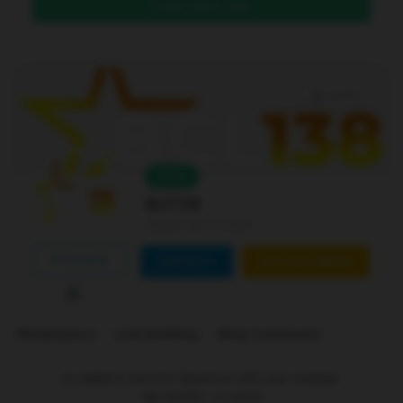
DAFTAR DI SINI
Level 4
Online
Bcl138
Joined Jan 01 2026
FOLLOW
CONTACT
CUSTOM ORDER
Marketplace
Link Building
Blog Comments
is ranked
5
out of
5
. Based on
250
user reviews.
Rp
10.000
-
In stock