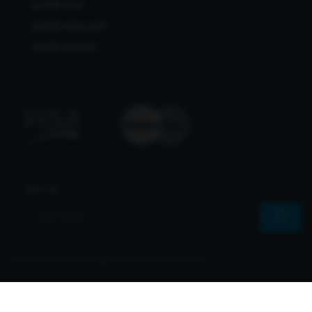
Bcl138 Viral
Bcl138 Alternatif
Bcl138 Maxwin
Join Us
© 2026 Bcl138 All Rights Reserved | Sharvs