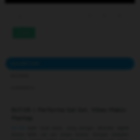
233
DESCRIPTION
REVIEWS
COMMENTS
Bcl138 | Performa Sat Set, Vibes Makin
Mantap
Bcl138
hadir buat kamu yang pengen aktivitas digital
terasa lebih sat set tanpa drama. Dengan tampilan