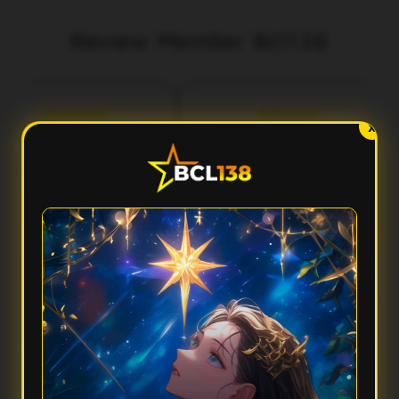
Review Member Bcl138
aka
Fery
3 menit lalu
5 menit lalu
l***
Ilh***
X
Performa Sat Set
Aksesnya Gak Ribet
cl138 terasa ringan banget
Suka sama Bcl138 karena
dipakai. Aksesnya cepat,
tampilannya clean dan gampang
tampilannya modern, dan
dipahami. Dari awal masuk sampai
rpindahan menunya smooth
buka fiturnya semua terasa praktis
tanpa bikin nunggu lama.
dan responsif.
FAQ — Pertanyaan Umum
Kenapa Bcl138 disebut punya performa sat set?
Karena Bcl138 mengutamakan akses yang cepat, sistem