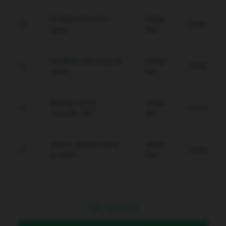
Proteksi data anti-
Setiap
Gratis
spam.
Hari
Verifikasi WD instan &
Setiap
Gratis
aman.
Hari
Backup server
Setiap
Gratis
otomatis 24/7.
Hari
Sistem deteksi intrusi
Setiap
Gratis
proaktif.
Hari
Rp
10.000