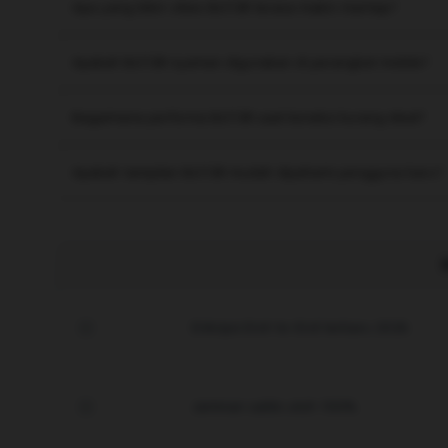
Apa yang bikin vibes Bcl138 terasa makin mantap?
Bcl138 hadir dengan desain modern, navigasi simpel, dan
Apakah Bcl138 nyaman digunakan di perangkat mobile?
lebih
Ya, Bcl138 dirancang agar tetap responsif saat diakses 
Bagaimana performa Bcl138 saat koneksi kurang ideal?
ringa
Sistem Bcl138 dibuat responsif untuk membantu akses t
Apakah tampilan Bcl138 mudah dipahami pengguna baru?
memengaruh
Ya, tampilan Bcl138 dibuat modern, clean, dan simpel a
Enkripsi End-to-End terbaru 2026.
Jaminan saldo utuh 100%.