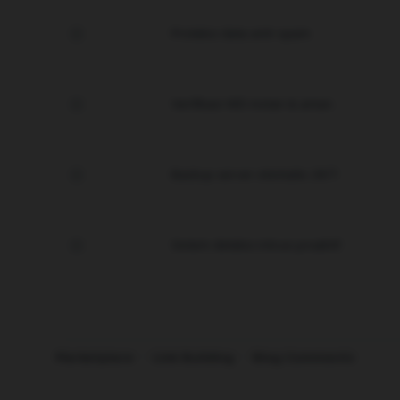
Proteksi data anti-spam.
Verifikasi WD instan & aman.
Backup server otomatis 24/7.
Sistem deteksi intrusi proaktif.
Marketplace
Link Building
Blog Comments