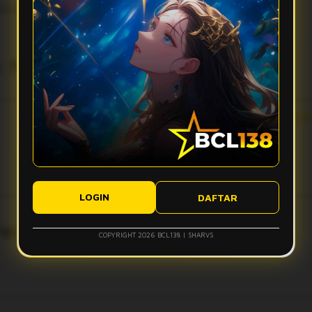
lternatif
Bcl138 Resmi
Bcl138 Smooth
 Member Bcl138
Satria Adi***
5 menit lalu
6 
 Ribet
Vibes Modern
mpilannya clean dan
Bcl138 punya tampilan yang rapi dan enak di
l masuk sampai buka
Dipakai lewat HP maupun desktop tetap n
ktis dan responsif.
ringan, dan gak bikin mata cepat cape
LOGIN
DAFTAR
Pertanyaan Umum
COPYRIGHT 2026 BCL138 | SHARVS
bil, dan tampilan ringan sehingga aktivitas digital terasa lebih smo