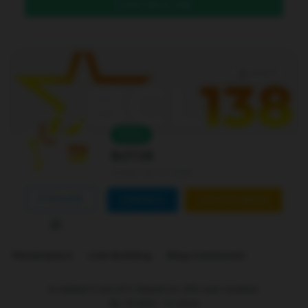
DAFTAR DI SINI
Level 4
Online
Bcl138
Joined Jan 01 2026
FOLLOW
CONTACT
CUSTOM ORDER
Marketplace
Link Building
Blog Comments
is ranked
5
out of
5
. Based on
250
user reviews.
Rp
10.000
-
In stock