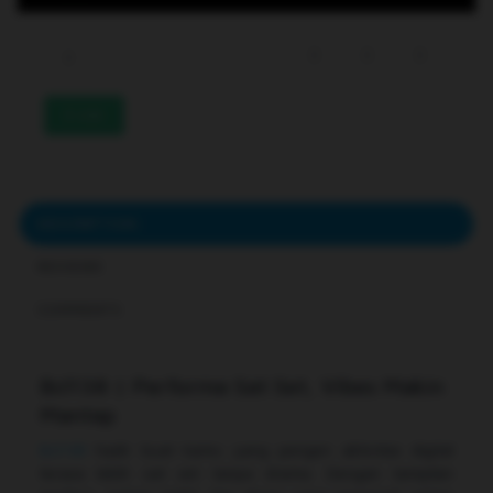
233
DESCRIPTION
REVIEWS
COMMENTS
Bcl138 | Performa Sat Set, Vibes Makin
Mantap
Bcl138
hadir buat kamu yang pengen aktivitas digital
terasa lebih sat set tanpa drama. Dengan tampilan