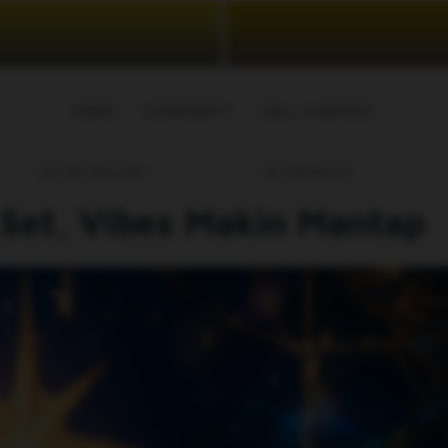
HOME
COMMUNITY
SELL A SERVICE
Bcl138 Alternatif
Bcl138 Resmi
 Set, Vibes Makin Mantap