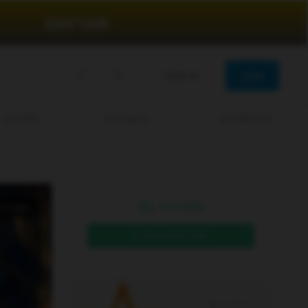
DAFTAR
SIGN IN
JOIN
Link Slot
Link Gacor
Bcl138 Viral
Rp
10.000
DAFTAR DI SINI
Level 4