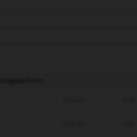
banyak hambatan.
 fitur yang mudah diakses. Kombinasi ini membuat pengalaman penggu
 nyaman dan gak bikin bete.
lewat smartphone, tablet, maupun desktop, sehingga tampilannya tetap
n di berbagai ukuran layar.
etap berjalan lebih optimal, meskipun kualitas koneksi pengguna teta
i kecepatan pengalaman digital.
gar pengguna baru bisa memahami alur akses dengan lebih mudah tan
ribet.
Keunggulan Bcl138
Setiap Hari
Gratis
Setiap Hari
Gratis