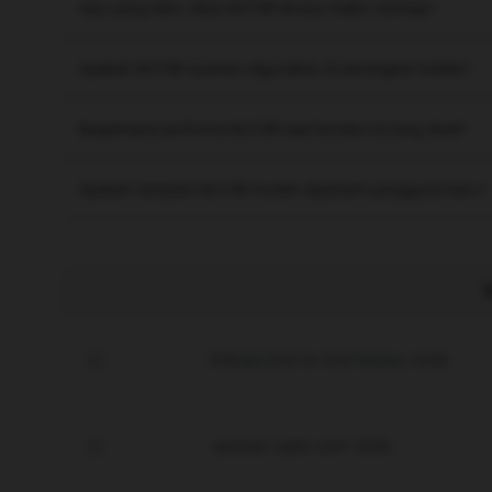
Apa yang bikin vibes Bcl138 terasa makin mantap?
Bcl138 hadir dengan desain modern, navigasi simpel, dan
Apakah Bcl138 nyaman digunakan di perangkat mobile?
lebih
Ya, Bcl138 dirancang agar tetap responsif saat diakses 
Bagaimana performa Bcl138 saat koneksi kurang ideal?
ringa
Sistem Bcl138 dibuat responsif untuk membantu akses t
Apakah tampilan Bcl138 mudah dipahami pengguna baru?
memengaruh
Ya, tampilan Bcl138 dibuat modern, clean, dan simpel a
Enkripsi End-to-End terbaru 2026.
Jaminan saldo utuh 100%.