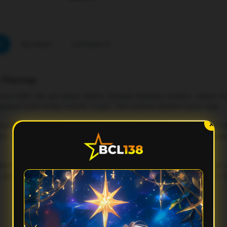
N
REVIEWS
COMMENTS
n Mantap
rasa lebih sat set tanpa drama. Dengan tampilan modern, sistem st
galaman kamu tetap smooth, ringan, dan nyaman dipakai kapan saja.
X
lewat tampilan yang clean, navigasi simpel, dan performa yang gak bi
nya, semuanya dibuat lebih praktis biar kamu bisa langsung gas tan
sh, cepat, dan stabil di berbagai perangkat. Dukungan sistem r
ra desain modernnya bikin setiap kunjungan terasa lebih nyaman 