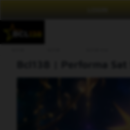
LOGIN
Bcl138
Bcl138
Bcl138 Viral
Bcl138 | Performa Sat