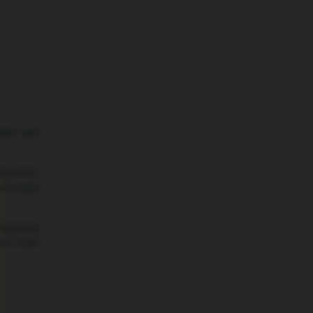
abil, dan
kin bete.
pa proses
esponsif
dan enak