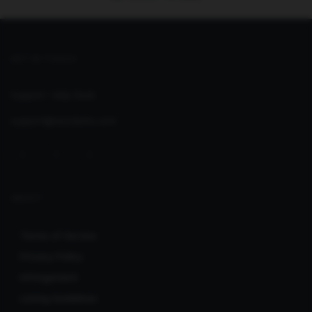
GET IN TOUCH
Support:
Help Desk
support@seoclerks.com
ABOUT
Terms of Service
Privacy Policy
Infringement
Listing Guidelines