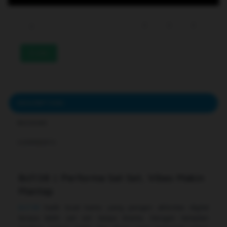
233
DESCRIPTION
REVIEWS
COMMENTS
Bcl138 | Performa Sat Set, Vibes Makin
Mantap
Bcl138
hadir buat kamu yang pengen aktivitas digital
terasa lebih sat set tanpa drama. Dengan tampilan