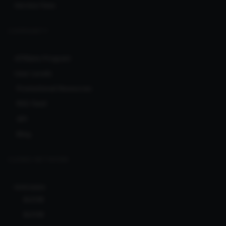
Service Fees
COMMUNITY
Affiliate Program
User Levels
Promotional Resources
RSS feed
API
Blog
CLERKS NETWORK
Ionicware
Bcl138
Bcl138