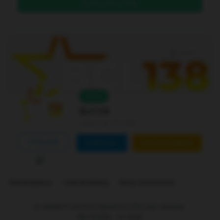
DAFTAR DI SINI
Level 4
Online
Bcl138
Joined Jan 01 2026
FOLLOW
CONTACT
CUSTOM ORDER
Marketplace
Link Building
Blog Comments
is ranked
5
out of
5
. Based on
250
user reviews.
Rp
10.000
-
In stock