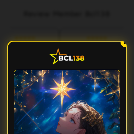
Review Member Bcl138
aka
Fery
3 menit lalu
5 menit lalu
l***
Ilh***
X
Performa Sat Set
Aksesnya Gak Ribet
cl138 terasa ringan banget
Suka sama Bcl138 karena
dipakai. Aksesnya cepat,
tampilannya clean dan gampang
tampilannya modern, dan
dipahami. Dari awal masuk sampai
rpindahan menunya smooth
buka fiturnya semua terasa praktis
tanpa bikin nunggu lama.
dan responsif.
FAQ — Pertanyaan Umum
Kenapa Bcl138 disebut punya performa sat set?
Karena Bcl138 mengutamakan akses yang cepat, sistem