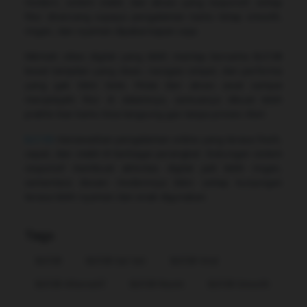
modern, sistem stabil, dan akses yang responsif, setiap
fitur dirancang supaya pengalaman kamu tetap smooth,
ringan, dan nyaman dipakai kapan saja.
Nikmati vibes digital yang lebih mantap bersama Bcl138
lewat tampilan yang clean, navigasi simpel, dan performa
yang gak bikin bete. Mulai dari akses awal sampai
menjelajahi fitur di dalamnya, semuanya dibuat lebih
praktis biar kamu bisa langsung gas tanpa proses ribet.
Bcl138
menawarkan pengalaman online yang terasa fresh,
cepat, dan stabil di berbagai perangkat. Dukungan sistem
responsif membuat aktivitas digital jadi lebih ringan,
sementara desain modernnya bikin setiap kunjungan
terasa lebih nyaman dan enak digunakan.
Tags
Bcl138
Bcl138 Sat Set
Bcl138 Viral
Bcl138 Alternatif
Bcl138 Resmi
Bcl138 Smooth