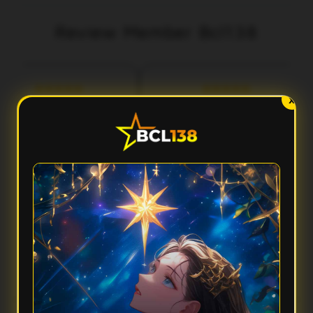
Review Member Bcl138
aka
Fery
3 menit lalu
5 menit lalu
l***
Ilh***
X
Performa Sat Set
Aksesnya Gak Ribet
cl138 terasa ringan banget
Suka sama Bcl138 karena
dipakai. Aksesnya cepat,
tampilannya clean dan gampang
tampilannya modern, dan
dipahami. Dari awal masuk sampai
rpindahan menunya smooth
buka fiturnya semua terasa praktis
tanpa bikin nunggu lama.
dan responsif.
FAQ — Pertanyaan Umum
Kenapa Bcl138 disebut punya performa sat set?
Karena Bcl138 mengutamakan akses yang cepat, sistem