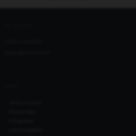
GET IN TOUCH
Support:
Help Desk
support@seoclerks.com
ABOUT
Terms of Service
Privacy Policy
Infringement
Listing Guidelines