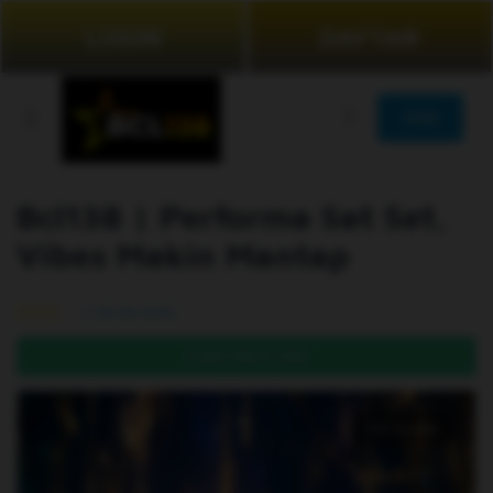
LOGIN
DAFTAR
JOIN
Bcl138 | Performa Sat Set,
Vibes Makin Mantap
99.5% (976)
DAFTAR DI SINI