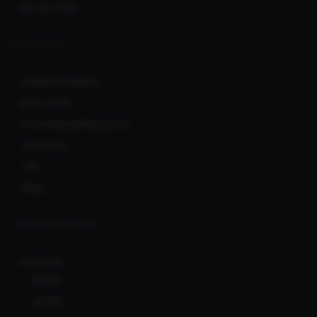
Service Fees
COMMUNITY
Affiliate Program
User Levels
Promotional Resources
RSS feed
API
Blog
CLERKS NETWORK
Ionicware
Bcl138
Bcl138