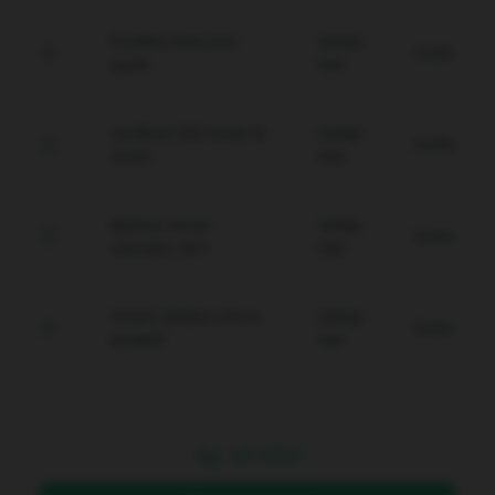
Proteksi data anti-
Setiap
Gratis
spam.
Hari
Verifikasi WD instan &
Setiap
Gratis
aman.
Hari
Backup server
Setiap
Gratis
otomatis 24/7.
Hari
Sistem deteksi intrusi
Setiap
Gratis
proaktif.
Hari
Rp
10.000