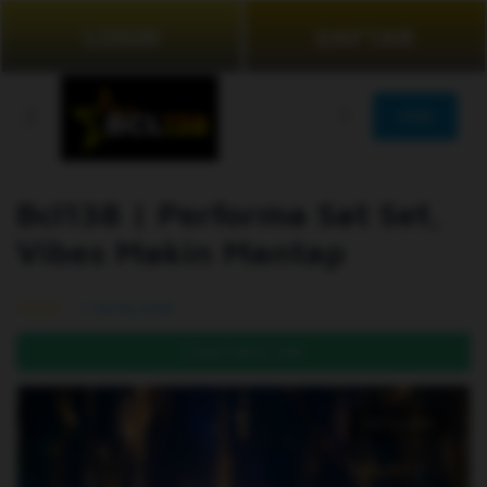
LOGIN
DAFTAR
JOIN
Bcl138 | Performa Sat Set,
Vibes Makin Mantap
99.5% (976)
DAFTAR DI SINI