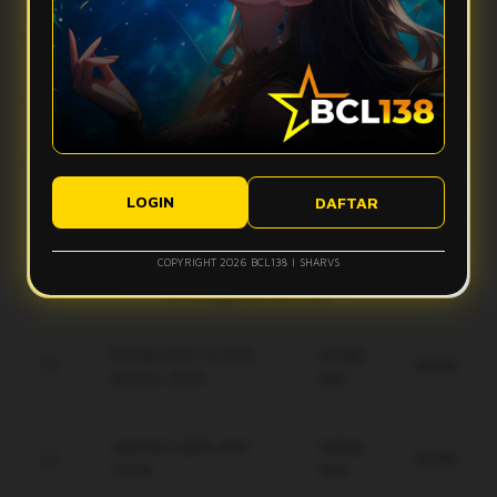
Apa yang bikin vibes Bcl138 terasa makin mantap?
stabil, dan tampilan ringan sehingga aktivitas digital terasa
lebih smooth tanpa banyak hambatan.
Bcl138 hadir dengan desain modern, navigasi simpel, dan
Apakah Bcl138 nyaman digunakan di perangkat mobile?
fitur yang mudah diakses. Kombinasi ini membuat
pengalaman pengguna terasa lebih nyaman dan gak bikin
Ya, Bcl138 dirancang agar tetap responsif saat diakses
bete.
Bagaimana performa Bcl138 saat koneksi kurang ideal?
lewat smartphone, tablet, maupun desktop, sehingga
tampilannya tetap rapi dan ringan di berbagai ukuran layar.
Sistem Bcl138 dibuat responsif untuk membantu akses tetap
Apakah tampilan Bcl138 mudah dipahami pengguna baru?
berjalan lebih optimal, meskipun kualitas koneksi pengguna
LOGIN
DAFTAR
tetap bisa memengaruhi kecepatan pengalaman digital.
Ya, tampilan Bcl138 dibuat modern, clean, dan simpel agar
pengguna baru bisa memahami alur akses dengan lebih
COPYRIGHT 2026 BCL138 | SHARVS
mudah tanpa merasa ribet.
Keunggulan Bcl138
Enkripsi End-to-End
Setiap
Gratis
terbaru 2026.
Hari
Jaminan saldo utuh
Setiap
Gratis
100%.
Hari