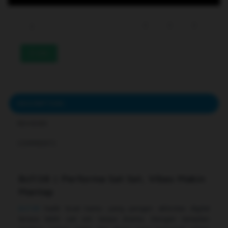
233
DESCRIPTION
REVIEWS
COMMENTS
Bcl138 | Performa Sat Set, Vibes Makin
Mantap
Bcl138
hadir buat kamu yang pengen aktivitas digital
terasa lebih sat set tanpa drama. Dengan tampilan