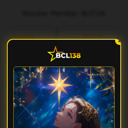
Review Member Bcl138
aka
Fery
3 menit lalu
5 menit lalu
l***
Ilh***
X
Performa Sat Set
Aksesnya Gak Ribet
cl138 terasa ringan banget
Suka sama Bcl138 karena
dipakai. Aksesnya cepat,
tampilannya clean dan gampang
tampilannya modern, dan
dipahami. Dari awal masuk sampai
rpindahan menunya smooth
buka fiturnya semua terasa praktis
tanpa bikin nunggu lama.
dan responsif.
FAQ — Pertanyaan Umum
Kenapa Bcl138 disebut punya performa sat set?
Karena Bcl138 mengutamakan akses yang cepat, sistem