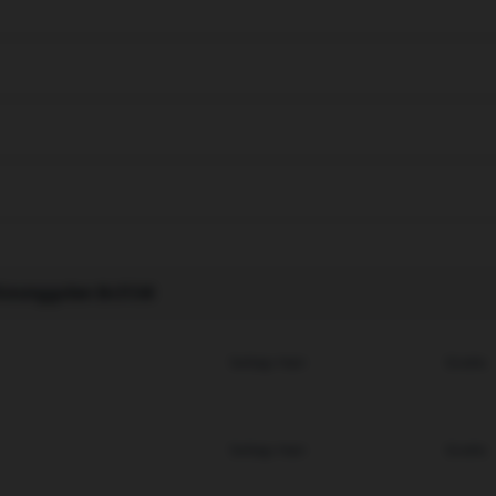
banyak hambatan.
 fitur yang mudah diakses. Kombinasi ini membuat pengalaman penggu
 nyaman dan gak bikin bete.
lewat smartphone, tablet, maupun desktop, sehingga tampilannya tetap
n di berbagai ukuran layar.
etap berjalan lebih optimal, meskipun kualitas koneksi pengguna teta
i kecepatan pengalaman digital.
gar pengguna baru bisa memahami alur akses dengan lebih mudah tan
ribet.
Keunggulan Bcl138
Setiap Hari
Gratis
Setiap Hari
Gratis