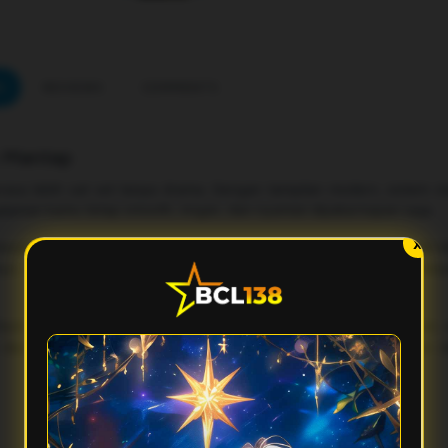
N
REVIEWS
COMMENTS
n Mantap
rasa lebih sat set tanpa drama. Dengan tampilan modern, sistem st
galaman kamu tetap smooth, ringan, dan nyaman dipakai kapan saja.
X
lewat tampilan yang clean, navigasi simpel, dan performa yang gak bi
nya, semuanya dibuat lebih praktis biar kamu bisa langsung gas tan
sh, cepat, dan stabil di berbagai perangkat. Dukungan sistem r
ra desain modernnya bikin setiap kunjungan terasa lebih nyaman 