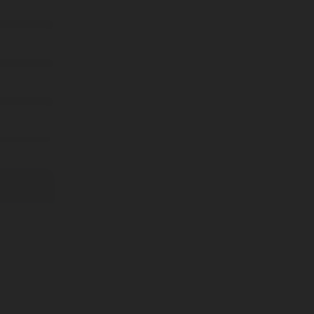
na terasa
 rapi dan
p bisa
pa merasa