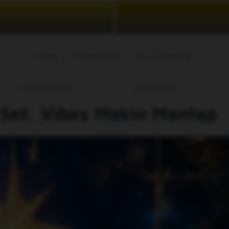
HOME
COMMUNITY
SELL A SERVICE
Bcl138 Alternatif
Bcl138 Resmi
 Set, Vibes Makin Mantap