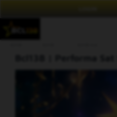
LOGIN
Bcl138
Bcl138
Bcl138 Viral
Bcl138 | Performa Sat