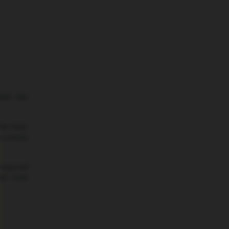
abil, dan
kin bete.
pa proses
esponsif
dan enak