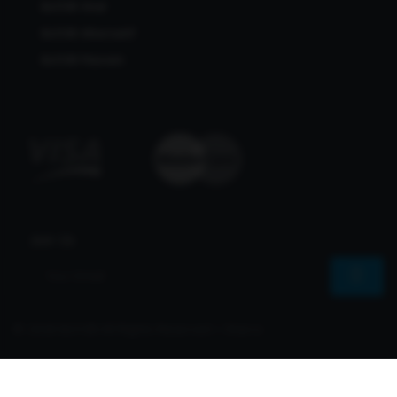
Bcl138 Viral
Bcl138 Alternatif
Bcl138 Maxwin
Join Us
© 2026 Bcl138 All Rights Reserved | Sharvs