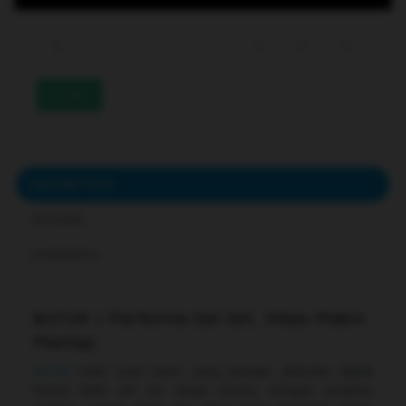
233
DESCRIPTION
REVIEWS
COMMENTS
Bcl138 | Performa Sat Set, Vibes Makin
Mantap
Bcl138
hadir buat kamu yang pengen aktivitas digital
terasa lebih sat set tanpa drama. Dengan tampilan