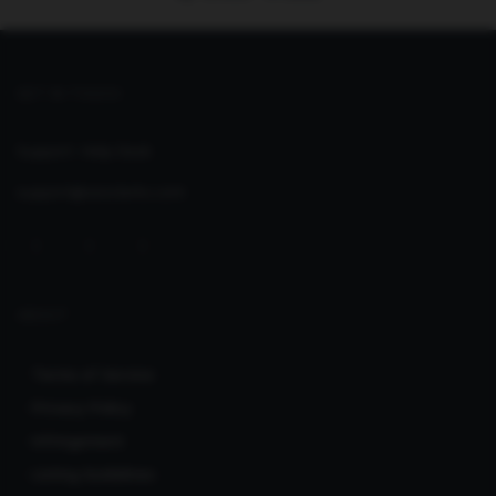
GET IN TOUCH
Support:
Help Desk
support@seoclerks.com
ABOUT
Terms of Service
Privacy Policy
Infringement
Listing Guidelines