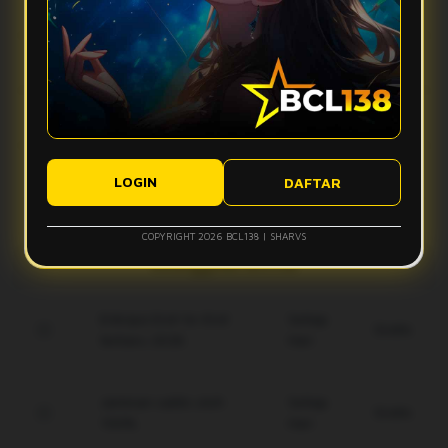
Apa yang bikin vibes Bcl138 terasa makin mantap?
stabil, dan tampilan ringan sehingga aktivitas digital terasa
lebih smooth tanpa banyak hambatan.
Bcl138 hadir dengan desain modern, navigasi simpel, dan
Apakah Bcl138 nyaman digunakan di perangkat mobile?
fitur yang mudah diakses. Kombinasi ini membuat
pengalaman pengguna terasa lebih nyaman dan gak bikin
Ya, Bcl138 dirancang agar tetap responsif saat diakses
bete.
Bagaimana performa Bcl138 saat koneksi kurang ideal?
lewat smartphone, tablet, maupun desktop, sehingga
tampilannya tetap rapi dan ringan di berbagai ukuran layar.
Sistem Bcl138 dibuat responsif untuk membantu akses tetap
Apakah tampilan Bcl138 mudah dipahami pengguna baru?
berjalan lebih optimal, meskipun kualitas koneksi pengguna
LOGIN
DAFTAR
tetap bisa memengaruhi kecepatan pengalaman digital.
Ya, tampilan Bcl138 dibuat modern, clean, dan simpel agar
pengguna baru bisa memahami alur akses dengan lebih
COPYRIGHT 2026 BCL138 | SHARVS
mudah tanpa merasa ribet.
Keunggulan Bcl138
Enkripsi End-to-End
Setiap
Gratis
terbaru 2026.
Hari
Jaminan saldo utuh
Setiap
Gratis
100%.
Hari