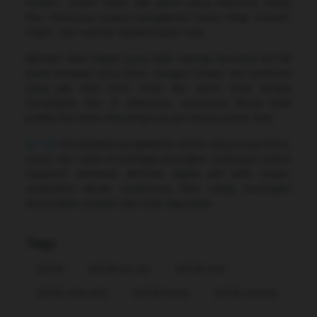
modern, sistem stabil, dan akses yang responsif, setiap
fitur dirancang supaya pengalaman kamu tetap smooth,
ringan, dan nyaman dipakai kapan saja.
Nikmati vibes digital yang lebih mantap bersama Bcl138
lewat tampilan yang clean, navigasi simpel, dan performa
yang gak bikin bete. Mulai dari akses awal sampai
menjelajahi fitur di dalamnya, semuanya dibuat lebih
praktis biar kamu bisa langsung gas tanpa proses ribet.
Bcl138
menawarkan pengalaman online yang terasa fresh,
cepat, dan stabil di berbagai perangkat. Dukungan sistem
responsif membuat aktivitas digital jadi lebih ringan,
sementara desain modernnya bikin setiap kunjungan
terasa lebih nyaman dan enak digunakan.
Tags
Bcl138
Bcl138 Sat Set
Bcl138 Viral
Bcl138 Alternatif
Bcl138 Resmi
Bcl138 Smooth