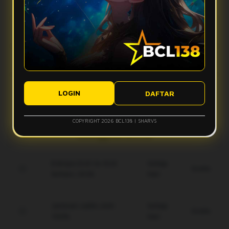
Apa yang bikin vibes Bcl138 terasa makin mantap?
stabil, dan tampilan ringan sehingga aktivitas digital terasa
lebih smooth tanpa banyak hambatan.
Bcl138 hadir dengan desain modern, navigasi simpel, dan
Apakah Bcl138 nyaman digunakan di perangkat mobile?
fitur yang mudah diakses. Kombinasi ini membuat
pengalaman pengguna terasa lebih nyaman dan gak bikin
Ya, Bcl138 dirancang agar tetap responsif saat diakses
bete.
Bagaimana performa Bcl138 saat koneksi kurang ideal?
lewat smartphone, tablet, maupun desktop, sehingga
tampilannya tetap rapi dan ringan di berbagai ukuran layar.
Sistem Bcl138 dibuat responsif untuk membantu akses tetap
Apakah tampilan Bcl138 mudah dipahami pengguna baru?
berjalan lebih optimal, meskipun kualitas koneksi pengguna
LOGIN
DAFTAR
tetap bisa memengaruhi kecepatan pengalaman digital.
Ya, tampilan Bcl138 dibuat modern, clean, dan simpel agar
pengguna baru bisa memahami alur akses dengan lebih
COPYRIGHT 2026 BCL138 | SHARVS
mudah tanpa merasa ribet.
Keunggulan Bcl138
Enkripsi End-to-End
Setiap
Gratis
terbaru 2026.
Hari
Jaminan saldo utuh
Setiap
Gratis
100%.
Hari