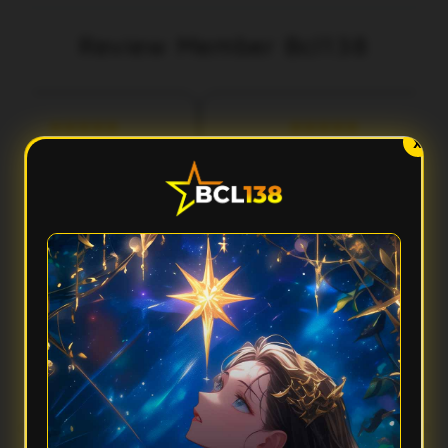
Review Member Bcl138
aka
Fery
3 menit lalu
5 menit lalu
l***
Ilh***
X
Performa Sat Set
Aksesnya Gak Ribet
cl138 terasa ringan banget
Suka sama Bcl138 karena
dipakai. Aksesnya cepat,
tampilannya clean dan gampang
tampilannya modern, dan
dipahami. Dari awal masuk sampai
rpindahan menunya smooth
buka fiturnya semua terasa praktis
tanpa bikin nunggu lama.
dan responsif.
FAQ — Pertanyaan Umum
Kenapa Bcl138 disebut punya performa sat set?
Karena Bcl138 mengutamakan akses yang cepat, sistem