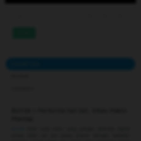
233
DESCRIPTION
REVIEWS
COMMENTS
Bcl138 | Performa Sat Set, Vibes Makin
Mantap
Bcl138
hadir buat kamu yang pengen aktivitas digital
terasa lebih sat set tanpa drama. Dengan tampilan