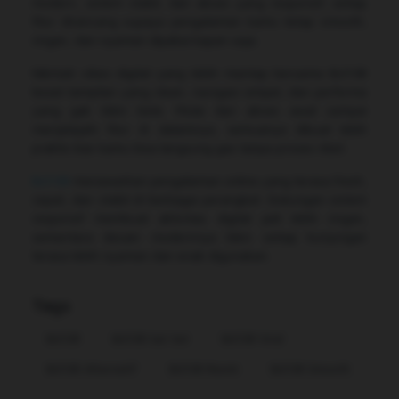
modern, sistem stabil, dan akses yang responsif, setiap
fitur dirancang supaya pengalaman kamu tetap smooth,
ringan, dan nyaman dipakai kapan saja.
Nikmati vibes digital yang lebih mantap bersama Bcl138
lewat tampilan yang clean, navigasi simpel, dan performa
yang gak bikin bete. Mulai dari akses awal sampai
menjelajahi fitur di dalamnya, semuanya dibuat lebih
praktis biar kamu bisa langsung gas tanpa proses ribet.
Bcl138
menawarkan pengalaman online yang terasa fresh,
cepat, dan stabil di berbagai perangkat. Dukungan sistem
responsif membuat aktivitas digital jadi lebih ringan,
sementara desain modernnya bikin setiap kunjungan
terasa lebih nyaman dan enak digunakan.
Tags
Bcl138
Bcl138 Sat Set
Bcl138 Viral
Bcl138 Alternatif
Bcl138 Resmi
Bcl138 Smooth