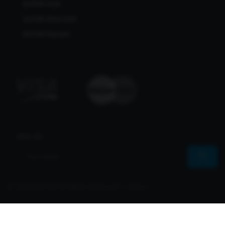
Bcl138 Viral
Bcl138 Alternatif
Bcl138 Maxwin
Join Us
© 2026 Bcl138 All Rights Reserved | Sharvs