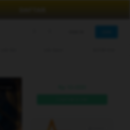
DAFTAR
SIGN IN
JOIN
Link Slot
Link Gacor
Bcl138 Viral
Rp
10.000
DAFTAR DI SINI
Level 4