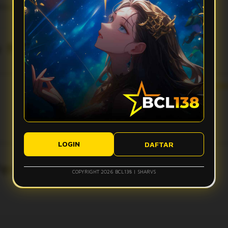
lternatif
Bcl138 Resmi
Bcl138 Smooth
 Member Bcl138
Satria Adi***
5 menit lalu
6 
 Ribet
Vibes Modern
mpilannya clean dan
Bcl138 punya tampilan yang rapi dan enak d
al masuk sampai buka
Dipakai lewat HP maupun desktop tetap n
ktis dan responsif.
ringan, dan gak bikin mata cepat cape
LOGIN
DAFTAR
Pertanyaan Umum
COPYRIGHT 2026 BCL138 | SHARVS
bil, dan tampilan ringan sehingga aktivitas digital terasa lebih smo