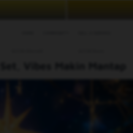
HOME
COMMUNITY
SELL A SERVICE
Bcl138 Alternatif
Bcl138 Resmi
 Set, Vibes Makin Mantap