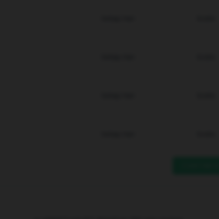
Setiap Hari
Gratis
Setiap Hari
Gratis
Setiap Hari
Gratis
Setiap Hari
Gratis
DAFTAR DI