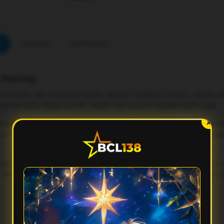
N
REVIEWS
COMMENTS
n Mantap
rasa lebih sat set tanpa drama. Dengan tampilan modern, sistem st
galaman kamu tetap smooth, ringan, dan nyaman dipakai kapan saja.
X
lewat tampilan yang clean, navigasi simpel, dan performa yang gak bi
nya, semuanya dibuat lebih praktis biar kamu bisa langsung gas tan
sh, cepat, dan stabil di berbagai perangkat. Dukungan sistem r
ra desain modernnya bikin setiap kunjungan terasa lebih nyaman 