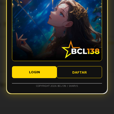
lternatif
Bcl138 Resmi
Bcl138 Smooth
 Member Bcl138
Satria Adi***
5 menit lalu
6 
 Ribet
Vibes Modern
mpilannya clean dan
Bcl138 punya tampilan yang rapi dan enak di
l masuk sampai buka
Dipakai lewat HP maupun desktop tetap n
ktis dan responsif.
ringan, dan gak bikin mata cepat cape
LOGIN
DAFTAR
Pertanyaan Umum
COPYRIGHT 2026 BCL138 | SHARVS
bil, dan tampilan ringan sehingga aktivitas digital terasa lebih smo