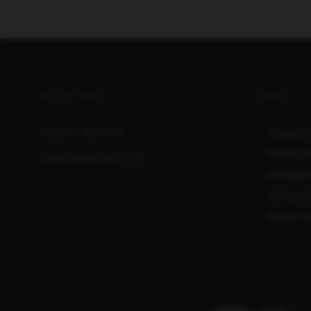
GET IN TOUCH
ABOUT
Support:
Help Desk
Terms of 
Privacy P
support@seoclerks.com
Infringe
Listing Gu
Service F