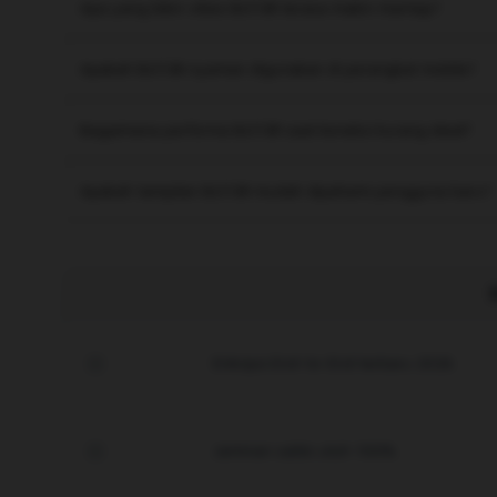
Apa yang bikin vibes Bcl138 terasa makin mantap?
Bcl138 hadir dengan desain modern, navigasi simpel, dan
Apakah Bcl138 nyaman digunakan di perangkat mobile?
lebih
Ya, Bcl138 dirancang agar tetap responsif saat diakses 
Bagaimana performa Bcl138 saat koneksi kurang ideal?
ringa
Sistem Bcl138 dibuat responsif untuk membantu akses t
Apakah tampilan Bcl138 mudah dipahami pengguna baru?
memengaruh
Ya, tampilan Bcl138 dibuat modern, clean, dan simpel a
Enkripsi End-to-End terbaru 2026.
Jaminan saldo utuh 100%.