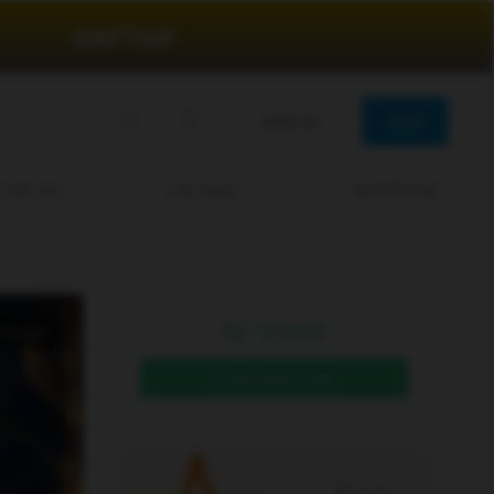
DAFTAR
SIGN IN
JOIN
Link Slot
Link Gacor
Bcl138 Viral
Rp
10.000
DAFTAR DI SINI
Level 4