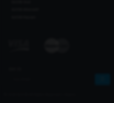
Bcl138 Viral
Bcl138 Alternatif
Bcl138 Maxwin
Join Us
© 2026 Bcl138 All Rights Reserved | Sharvs