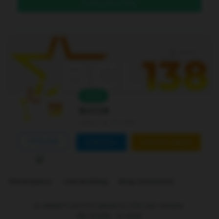
DAFTAR DI SINI
Level 4
Online
Bcl138
Joined Jan 01 2026
FOLLOW
CONTACT
CUSTOM ORDER
Marketplace
Link Building
Blog Comments
is ranked
5
out of
5
. Based on
250
user reviews.
Rp
10.000
-
In stock