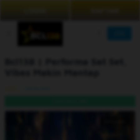
LOGIN
DAFTAR
JOIN
Bcl138 | Performa Sat Set,
Vibes Makin Mantap
99.5% (976)
DAFTAR DI SINI