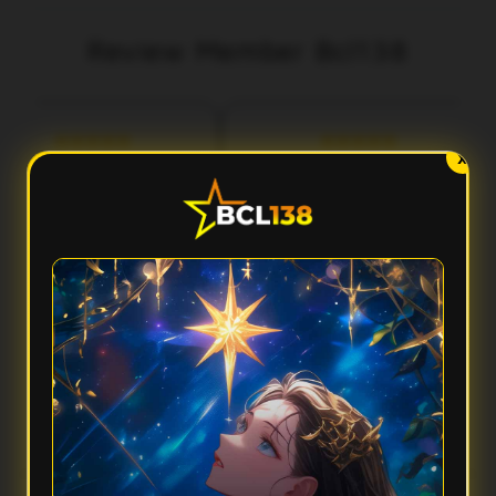
Review Member Bcl138
aka
Fery
3 menit lalu
5 menit lalu
l***
Ilh***
X
Performa Sat Set
Aksesnya Gak Ribet
cl138 terasa ringan banget
Suka sama Bcl138 karena
dipakai. Aksesnya cepat,
tampilannya clean dan gampang
tampilannya modern, dan
dipahami. Dari awal masuk sampai
rpindahan menunya smooth
buka fiturnya semua terasa praktis
tanpa bikin nunggu lama.
dan responsif.
FAQ — Pertanyaan Umum
Kenapa Bcl138 disebut punya performa sat set?
Karena Bcl138 mengutamakan akses yang cepat, sistem