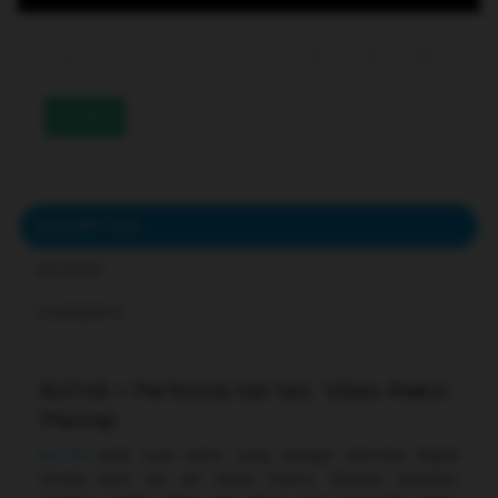
233
DESCRIPTION
REVIEWS
COMMENTS
Bcl138 | Performa Sat Set, Vibes Makin
Mantap
Bcl138
hadir buat kamu yang pengen aktivitas digital
terasa lebih sat set tanpa drama. Dengan tampilan