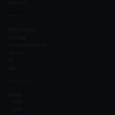
Service Fees
COMMUNITY
Affiliate Program
User Levels
Promotional Resources
RSS feed
API
Blog
CLERKS NETWORK
Ionicware
Bcl138
Bcl138