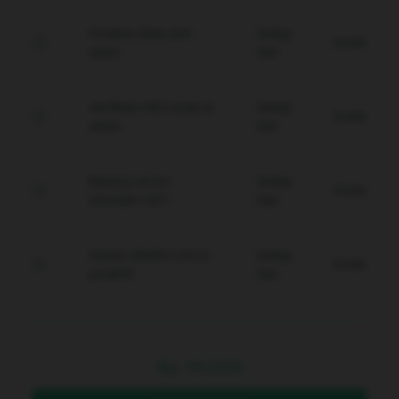
Proteksi data anti-
Setiap
Gratis
spam.
Hari
Verifikasi WD instan &
Setiap
Gratis
aman.
Hari
Backup server
Setiap
Gratis
otomatis 24/7.
Hari
Sistem deteksi intrusi
Setiap
Gratis
proaktif.
Hari
Rp
10.000