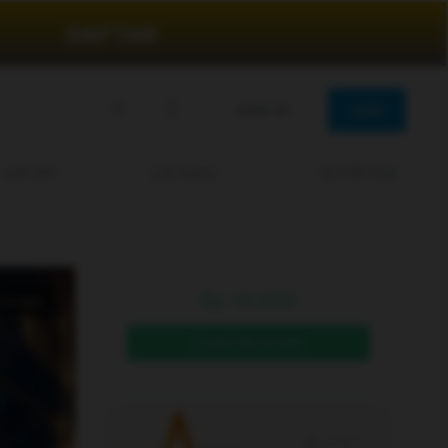
DAFTAR
SIGN IN
JOIN
Link Slot
Link Gacor
Bcl138 Viral
Rp
10.000
DAFTAR DI SINI
Level 4