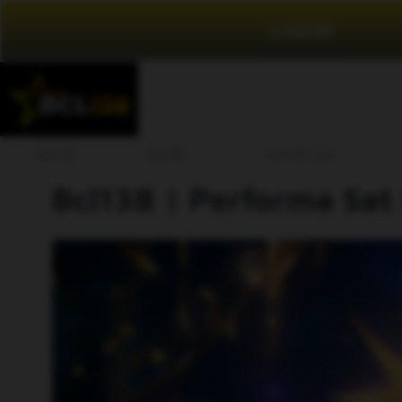
LOGIN
Bcl138
Bcl138
Bcl138 Viral
Bcl138 | Performa Sat