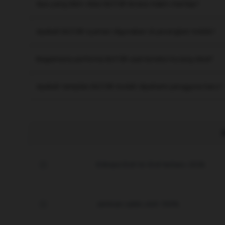
Apa yang bikin vibes Bcl138 terasa makin mantap?
Bcl138 hadir dengan desain modern, navigasi simpel, dan
Apakah Bcl138 nyaman digunakan di perangkat mobile?
lebih
Ya, Bcl138 dirancang agar tetap responsif saat diakses 
Bagaimana performa Bcl138 saat koneksi kurang ideal?
ringa
Sistem Bcl138 dibuat responsif untuk membantu akses t
Apakah tampilan Bcl138 mudah dipahami pengguna baru?
memengaruh
Ya, tampilan Bcl138 dibuat modern, clean, dan simpel a
Enkripsi End-to-End terbaru 2026.
Jaminan saldo utuh 100%.