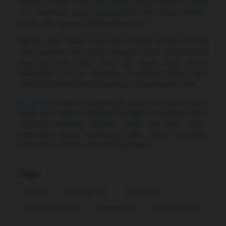
modern, sistem stabil, dan akses yang responsif, setiap
fitur dirancang supaya pengalaman kamu tetap smooth,
ringan, dan nyaman dipakai kapan saja.
Nikmati vibes digital yang lebih mantap bersama Bcl138
lewat tampilan yang clean, navigasi simpel, dan performa
yang gak bikin bete. Mulai dari akses awal sampai
menjelajahi fitur di dalamnya, semuanya dibuat lebih
praktis biar kamu bisa langsung gas tanpa proses ribet.
Bcl138
menawarkan pengalaman online yang terasa fresh,
cepat, dan stabil di berbagai perangkat. Dukungan sistem
responsif membuat aktivitas digital jadi lebih ringan,
sementara desain modernnya bikin setiap kunjungan
terasa lebih nyaman dan enak digunakan.
Tags
Bcl138
Bcl138 Sat Set
Bcl138 Viral
Bcl138 Alternatif
Bcl138 Resmi
Bcl138 Smooth