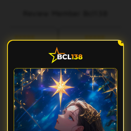
Review Member Bcl138
aka
Fery
3 menit lalu
5 menit lalu
l***
Ilh***
X
Performa Sat Set
Aksesnya Gak Ribet
cl138 terasa ringan banget
Suka sama Bcl138 karena
dipakai. Aksesnya cepat,
tampilannya clean dan gampang
tampilannya modern, dan
dipahami. Dari awal masuk sampai
rpindahan menunya smooth
buka fiturnya semua terasa praktis
tanpa bikin nunggu lama.
dan responsif.
FAQ — Pertanyaan Umum
Kenapa Bcl138 disebut punya performa sat set?
Karena Bcl138 mengutamakan akses yang cepat, sistem