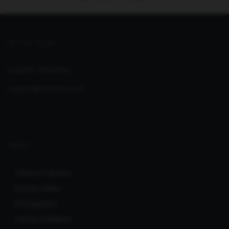
GET IN TOUCH
Support:
Help Desk
support@seoclerks.com
ABOUT
Terms of Service
Privacy Policy
Infringement
Listing Guidelines