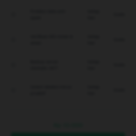
Proteksi data anti-
Setiap
Gratis
spam.
Hari
Verifikasi WD instan &
Setiap
Gratis
aman.
Hari
Backup server
Setiap
Gratis
otomatis 24/7.
Hari
Sistem deteksi intrusi
Setiap
Gratis
proaktif.
Hari
Rp
10.000