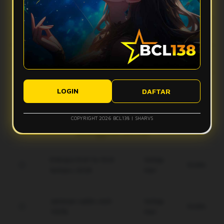
Apa yang bikin vibes Bcl138 terasa makin mantap?
stabil, dan tampilan ringan sehingga aktivitas digital terasa
lebih smooth tanpa banyak hambatan.
Bcl138 hadir dengan desain modern, navigasi simpel, dan
Apakah Bcl138 nyaman digunakan di perangkat mobile?
fitur yang mudah diakses. Kombinasi ini membuat
pengalaman pengguna terasa lebih nyaman dan gak bikin
Ya, Bcl138 dirancang agar tetap responsif saat diakses
bete.
Bagaimana performa Bcl138 saat koneksi kurang ideal?
lewat smartphone, tablet, maupun desktop, sehingga
tampilannya tetap rapi dan ringan di berbagai ukuran layar.
Sistem Bcl138 dibuat responsif untuk membantu akses tetap
Apakah tampilan Bcl138 mudah dipahami pengguna baru?
berjalan lebih optimal, meskipun kualitas koneksi pengguna
LOGIN
DAFTAR
tetap bisa memengaruhi kecepatan pengalaman digital.
Ya, tampilan Bcl138 dibuat modern, clean, dan simpel agar
pengguna baru bisa memahami alur akses dengan lebih
COPYRIGHT 2026 BCL138 | SHARVS
mudah tanpa merasa ribet.
Keunggulan Bcl138
Enkripsi End-to-End
Setiap
Gratis
terbaru 2026.
Hari
Jaminan saldo utuh
Setiap
Gratis
100%.
Hari