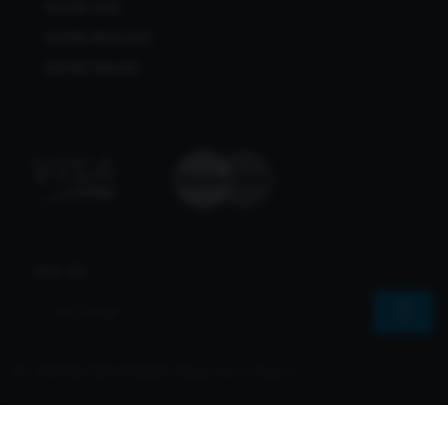
Bcl138 Viral
Bcl138 Alternatif
Bcl138 Maxwin
Join Us
© 2026 Bcl138 All Rights Reserved | Sharvs