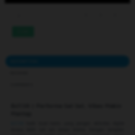
233
DESCRIPTION
REVIEWS
COMMENTS
Bcl138 | Performa Sat Set, Vibes Makin
Mantap
Bcl138
hadir buat kamu yang pengen aktivitas digital
terasa lebih sat set tanpa drama. Dengan tampilan