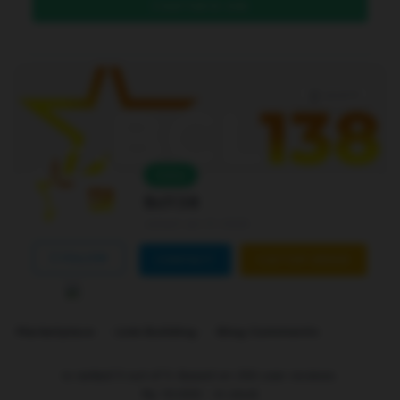
DAFTAR DI SINI
Level 4
Online
Bcl138
Joined Jan 01 2026
FOLLOW
CONTACT
CUSTOM ORDER
Marketplace
Link Building
Blog Comments
is ranked
5
out of
5
. Based on
250
user reviews.
Rp
10.000
-
In stock