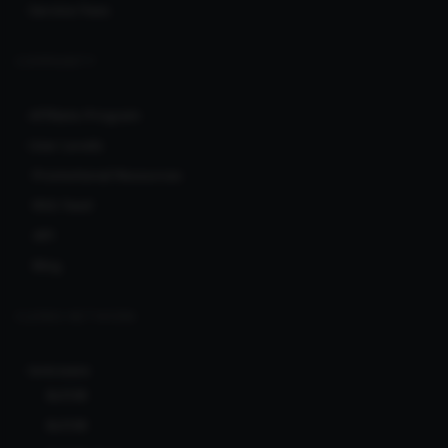
Service Fees
COMMUNITY
Affiliate Program
User Levels
Promotional Resources
RSS feed
API
Blog
CLERKS NETWORK
Ionicware
Bcl138
Bcl138