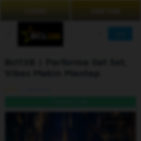
LOGIN
DAFTAR
JOIN
Bcl138 | Performa Sat Set,
Vibes Makin Mantap
99.5% (976)
DAFTAR DI SINI