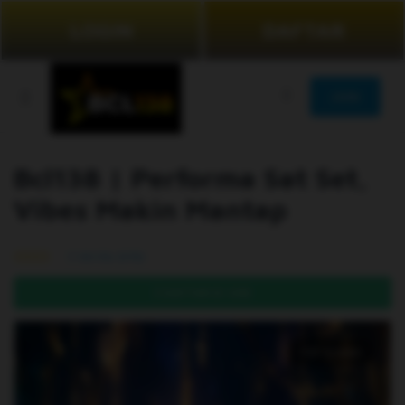
LOGIN
DAFTAR
JOIN
Bcl138 | Performa Sat Set,
Vibes Makin Mantap
99.5% (976)
DAFTAR DI SINI