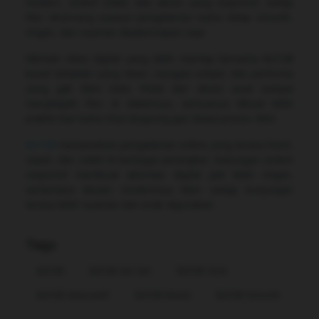
modern, sistem stabil, dan akses yang responsif, setiap
fitur dirancang supaya pengalaman kamu tetap smooth,
ringan, dan nyaman dipakai kapan saja.
Nikmati vibes digital yang lebih mantap bersama Bcl138
lewat tampilan yang clean, navigasi simpel, dan performa
yang gak bikin bete. Mulai dari akses awal sampai
menjelajahi fitur di dalamnya, semuanya dibuat lebih
praktis biar kamu bisa langsung gas tanpa proses ribet.
Bcl138
menawarkan pengalaman online yang terasa fresh,
cepat, dan stabil di berbagai perangkat. Dukungan sistem
responsif membuat aktivitas digital jadi lebih ringan,
sementara desain modernnya bikin setiap kunjungan
terasa lebih nyaman dan enak digunakan.
Tags
Bcl138
Bcl138 Sat Set
Bcl138 Viral
Bcl138 Alternatif
Bcl138 Resmi
Bcl138 Smooth