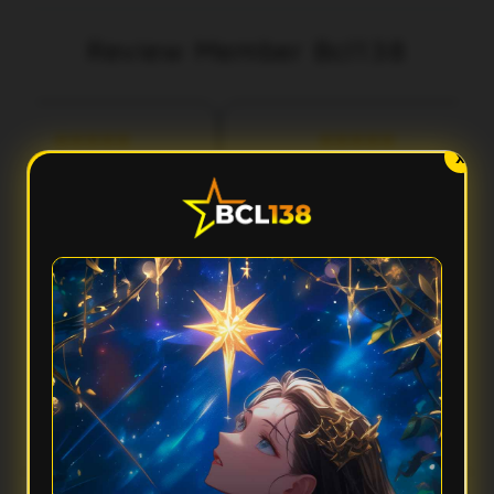
Review Member Bcl138
aka
Fery
3 menit lalu
5 menit lalu
l***
Ilh***
X
Performa Sat Set
Aksesnya Gak Ribet
cl138 terasa ringan banget
Suka sama Bcl138 karena
dipakai. Aksesnya cepat,
tampilannya clean dan gampang
tampilannya modern, dan
dipahami. Dari awal masuk sampai
rpindahan menunya smooth
buka fiturnya semua terasa praktis
tanpa bikin nunggu lama.
dan responsif.
FAQ — Pertanyaan Umum
Kenapa Bcl138 disebut punya performa sat set?
Karena Bcl138 mengutamakan akses yang cepat, sistem