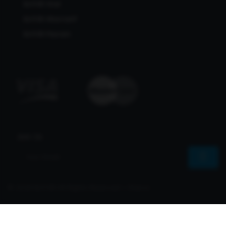
Bcl138 Viral
Bcl138 Alternatif
Bcl138 Maxwin
Join Us
© 2026 Bcl138 All Rights Reserved | Sharvs