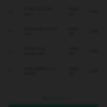
Proteksi data anti-
Setiap
Gratis
spam.
Hari
Verifikasi WD instan &
Setiap
Gratis
aman.
Hari
Backup server
Setiap
Gratis
otomatis 24/7.
Hari
Sistem deteksi intrusi
Setiap
Gratis
proaktif.
Hari
Rp
10.000