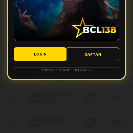
Apa yang bikin vibes Bcl138 terasa makin mantap?
stabil, dan tampilan ringan sehingga aktivitas digital terasa
lebih smooth tanpa banyak hambatan.
Bcl138 hadir dengan desain modern, navigasi simpel, dan
Apakah Bcl138 nyaman digunakan di perangkat mobile?
fitur yang mudah diakses. Kombinasi ini membuat
pengalaman pengguna terasa lebih nyaman dan gak bikin
Ya, Bcl138 dirancang agar tetap responsif saat diakses
bete.
Bagaimana performa Bcl138 saat koneksi kurang ideal?
lewat smartphone, tablet, maupun desktop, sehingga
tampilannya tetap rapi dan ringan di berbagai ukuran layar.
Sistem Bcl138 dibuat responsif untuk membantu akses tetap
Apakah tampilan Bcl138 mudah dipahami pengguna baru?
berjalan lebih optimal, meskipun kualitas koneksi pengguna
LOGIN
DAFTAR
tetap bisa memengaruhi kecepatan pengalaman digital.
Ya, tampilan Bcl138 dibuat modern, clean, dan simpel agar
pengguna baru bisa memahami alur akses dengan lebih
COPYRIGHT 2026 BCL138 | SHARVS
mudah tanpa merasa ribet.
Keunggulan Bcl138
Enkripsi End-to-End
Setiap
Gratis
terbaru 2026.
Hari
Jaminan saldo utuh
Setiap
Gratis
100%.
Hari