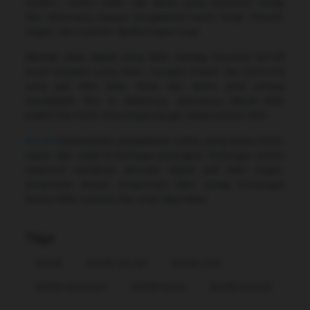
modern, sistem stabil, dan akses yang responsif, setiap
fitur dirancang supaya pengalaman kamu tetap smooth,
ringan, dan nyaman dipakai kapan saja.
Nikmati vibes digital yang lebih mantap bersama Bcl138
lewat tampilan yang clean, navigasi simpel, dan performa
yang gak bikin bete. Mulai dari akses awal sampai
menjelajahi fitur di dalamnya, semuanya dibuat lebih
praktis biar kamu bisa langsung gas tanpa proses ribet.
Bcl138
menawarkan pengalaman online yang terasa fresh,
cepat, dan stabil di berbagai perangkat. Dukungan sistem
responsif membuat aktivitas digital jadi lebih ringan,
sementara desain modernnya bikin setiap kunjungan
terasa lebih nyaman dan enak digunakan.
Tags
Bcl138
Bcl138 Sat Set
Bcl138 Viral
Bcl138 Alternatif
Bcl138 Resmi
Bcl138 Smooth