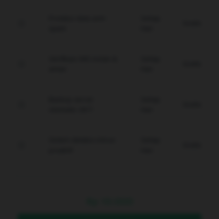
Proteksi data anti-
Setiap
Gratis
spam.
Hari
Verifikasi WD instan &
Setiap
Gratis
aman.
Hari
Backup server
Setiap
Gratis
otomatis 24/7.
Hari
Sistem deteksi intrusi
Setiap
Gratis
proaktif.
Hari
Rp
10.000