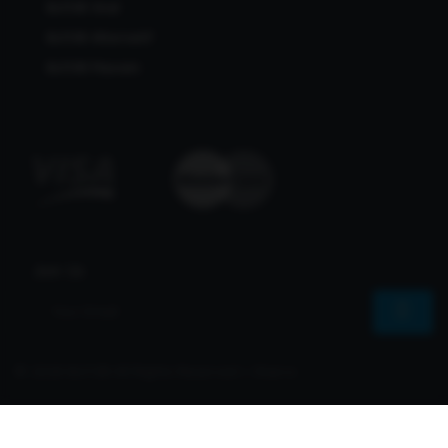
Bcl138 Viral
Bcl138 Alternatif
Bcl138 Maxwin
Join Us
© 2026 Bcl138 All Rights Reserved | Sharvs