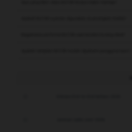
Apa yang bikin vibes Bcl138 terasa makin mantap?
Bcl138 hadir dengan desain modern, navigasi simpel, dan
Apakah Bcl138 nyaman digunakan di perangkat mobile?
lebih
Ya, Bcl138 dirancang agar tetap responsif saat diakses 
Bagaimana performa Bcl138 saat koneksi kurang ideal?
ringa
Sistem Bcl138 dibuat responsif untuk membantu akses t
Apakah tampilan Bcl138 mudah dipahami pengguna baru?
memengaruh
Ya, tampilan Bcl138 dibuat modern, clean, dan simpel a
Enkripsi End-to-End terbaru 2026.
Jaminan saldo utuh 100%.