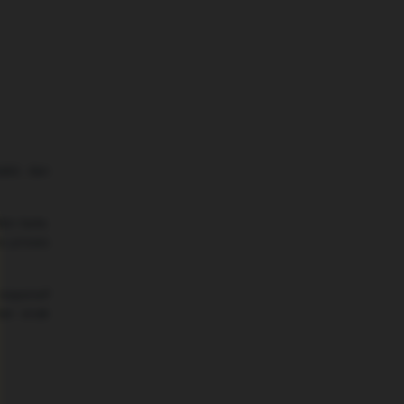
abil, dan
kin bete.
pa proses
esponsif
dan enak