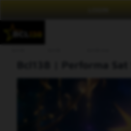
LOGIN
Bcl138
Bcl138
Bcl138 Viral
Bcl138 | Performa Sat