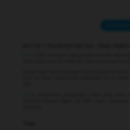
DESCRIPTIO
Bcl138 | Performa Sat Set, Vibes Maki
Bcl138
hadir buat kamu yang pengen aktivitas digital te
akses yang responsif, setiap fitur dirancang supaya pen
Nikmati vibes digital yang lebih mantap bersama Bcl138 
Mulai dari akses awal sampai menjelajahi fitur di dalam
ribet.
Bcl138
menawarkan pengalaman online yang terasa fre
membuat aktivitas digital jadi lebih ringan, sementa
digunakan.
Tags