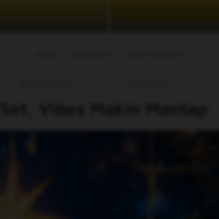
HOME
COMMUNITY
SELL A SERVICE
Bcl138 Alternatif
Bcl138 Resmi
 Set, Vibes Makin Mantap