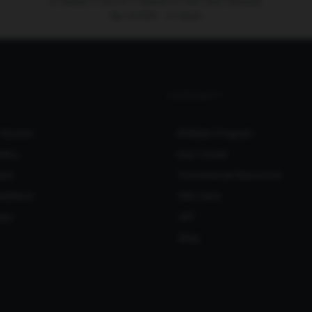
is ranked
5
out of
5
. Based on
250
user reviews.
Rp
10.000
-
In stock
COMMUNITY
Service
Affiliate Program
olicy
User Levels
ment
Promotional Resources
idelines
RSS feed
ees
API
Blog