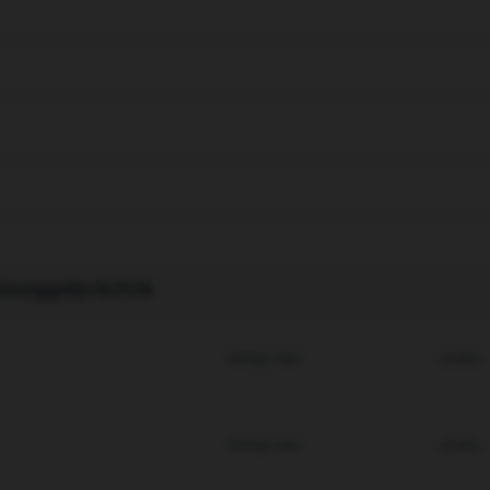
banyak hambatan.
 fitur yang mudah diakses. Kombinasi ini membuat pengalaman penggu
 nyaman dan gak bikin bete.
lewat smartphone, tablet, maupun desktop, sehingga tampilannya tetap
n di berbagai ukuran layar.
etap berjalan lebih optimal, meskipun kualitas koneksi pengguna teta
i kecepatan pengalaman digital.
gar pengguna baru bisa memahami alur akses dengan lebih mudah tan
ribet.
Keunggulan Bcl138
Setiap Hari
Gratis
Setiap Hari
Gratis