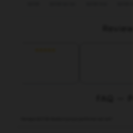
Bcl138
Bcl138 Sat Set
Bcl138 Viral
Bcl138 A
Review
Fery Ilh***
3 menit lalu
Performa Sat Set
Aksesnya Gak
ingan banget dipakai. Aksesnya cepat,
Suka sama Bcl138 karena ta
modern, dan perpindahan menunya
gampang dipahami. Dari awa
h tanpa bikin nunggu lama.
fiturnya semua terasa pra
FAQ — 
Kenapa Bcl138 disebut punya performa sat set?
Karena Bcl138 mengutamakan akses yang cepat, sistem sta