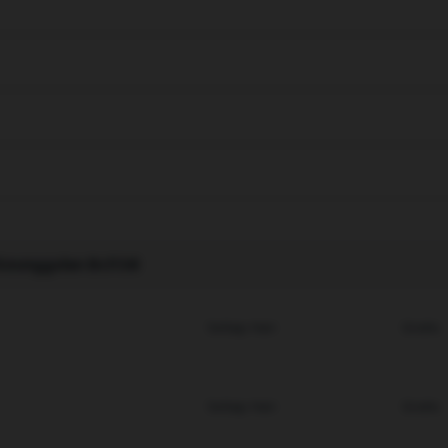
banyak hambatan.
 fitur yang mudah diakses. Kombinasi ini membuat pengalaman penggu
 nyaman dan gak bikin bete.
lewat smartphone, tablet, maupun desktop, sehingga tampilannya tetap
n di berbagai ukuran layar.
etap berjalan lebih optimal, meskipun kualitas koneksi pengguna teta
i kecepatan pengalaman digital.
gar pengguna baru bisa memahami alur akses dengan lebih mudah tan
ribet.
Keunggulan Bcl138
Setiap Hari
Gratis
Setiap Hari
Gratis