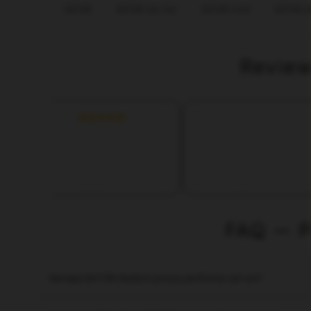
Bcl138
Bcl138 Sat Set
Bcl138 Viral
Bcl138 A
Review
Fery Ilh***
3 menit lalu
Performa Sat Set
Aksesnya Gak
ingan banget dipakai. Aksesnya cepat,
Suka sama Bcl138 karena ta
modern, dan perpindahan menunya
gampang dipahami. Dari awa
h tanpa bikin nunggu lama.
fiturnya semua terasa prak
FAQ — 
Kenapa Bcl138 disebut punya performa sat set?
Karena Bcl138 mengutamakan akses yang cepat, sistem sta