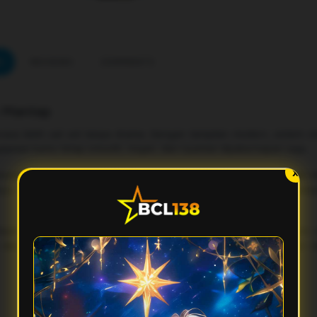
N
REVIEWS
COMMENTS
n Mantap
rasa lebih sat set tanpa drama. Dengan tampilan modern, sistem st
galaman kamu tetap smooth, ringan, dan nyaman dipakai kapan saja.
X
lewat tampilan yang clean, navigasi simpel, dan performa yang gak bi
nya, semuanya dibuat lebih praktis biar kamu bisa langsung gas tan
sh, cepat, dan stabil di berbagai perangkat. Dukungan sistem r
ra desain modernnya bikin setiap kunjungan terasa lebih nyaman 