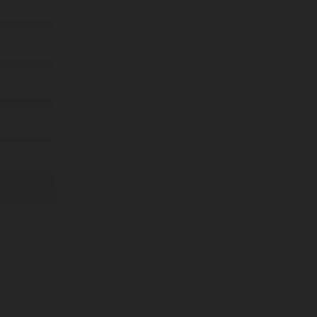
na terasa
 rapi dan
p bisa
pa merasa