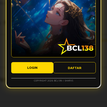
lternatif
Bcl138 Resmi
Bcl138 Smooth
 Member Bcl138
Satria Adi***
5 menit lalu
6 
 Ribet
Vibes Modern
mpilannya clean dan
Bcl138 punya tampilan yang rapi dan enak di
l masuk sampai buka
Dipakai lewat HP maupun desktop tetap n
tis dan responsif.
ringan, dan gak bikin mata cepat capek
LOGIN
DAFTAR
Pertanyaan Umum
COPYRIGHT 2026 BCL138 | SHARVS
bil, dan tampilan ringan sehingga aktivitas digital terasa lebih smo