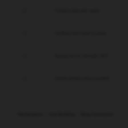
Proteksi data anti-spam.
Verifikasi WD instan & aman.
Backup server otomatis 24/7.
Sistem deteksi intrusi proaktif.
Marketplace
Link Building
Blog Comments