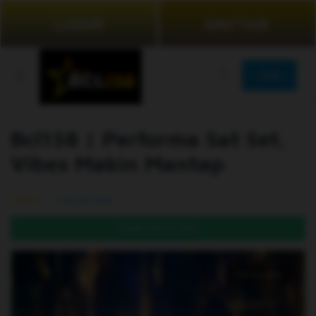
LOGIN
DAFTAR
JOIN
Bcl138 | Performa Sat Set,
Vibes Makin Mantap
99.5% (976)
DAFTAR DI SINI