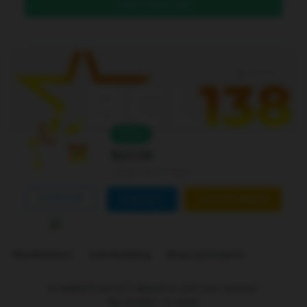
DAFTAR DI SINI
Level 4
Online
Bcl138
Joined Jan 01 2026
FOLLOW
CONTACT
CUSTOM ORDER
Marketplace
Link Building
Blog Comments
is ranked
5
out of
5
. Based on
250
user reviews.
Rp
10.000
-
In stock