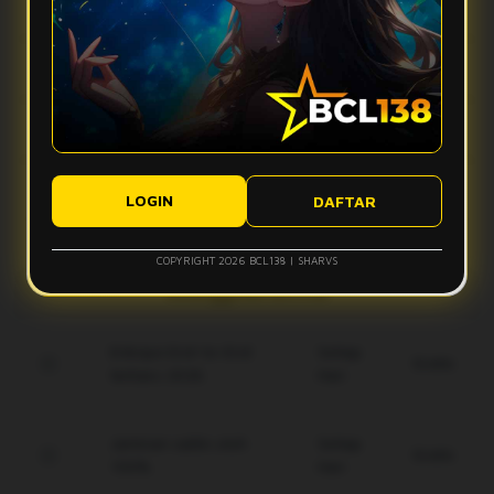
Apa yang bikin vibes Bcl138 terasa makin mantap?
stabil, dan tampilan ringan sehingga aktivitas digital terasa
lebih smooth tanpa banyak hambatan.
Bcl138 hadir dengan desain modern, navigasi simpel, dan
Apakah Bcl138 nyaman digunakan di perangkat mobile?
fitur yang mudah diakses. Kombinasi ini membuat
pengalaman pengguna terasa lebih nyaman dan gak bikin
Ya, Bcl138 dirancang agar tetap responsif saat diakses
bete.
Bagaimana performa Bcl138 saat koneksi kurang ideal?
lewat smartphone, tablet, maupun desktop, sehingga
tampilannya tetap rapi dan ringan di berbagai ukuran layar.
Sistem Bcl138 dibuat responsif untuk membantu akses tetap
Apakah tampilan Bcl138 mudah dipahami pengguna baru?
berjalan lebih optimal, meskipun kualitas koneksi pengguna
LOGIN
DAFTAR
tetap bisa memengaruhi kecepatan pengalaman digital.
Ya, tampilan Bcl138 dibuat modern, clean, dan simpel agar
pengguna baru bisa memahami alur akses dengan lebih
COPYRIGHT 2026 BCL138 | SHARVS
mudah tanpa merasa ribet.
Keunggulan Bcl138
Enkripsi End-to-End
Setiap
Gratis
terbaru 2026.
Hari
Jaminan saldo utuh
Setiap
Gratis
100%.
Hari