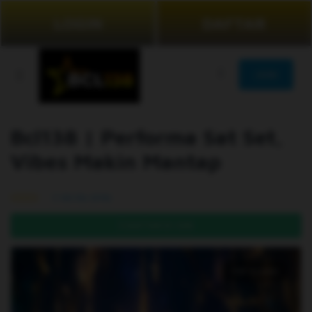
LOGIN
DAFTAR
JOIN
Bcl138 | Performa Sat Set,
Vibes Makin Mantap
99.5% (976)
DAFTAR DI SINI