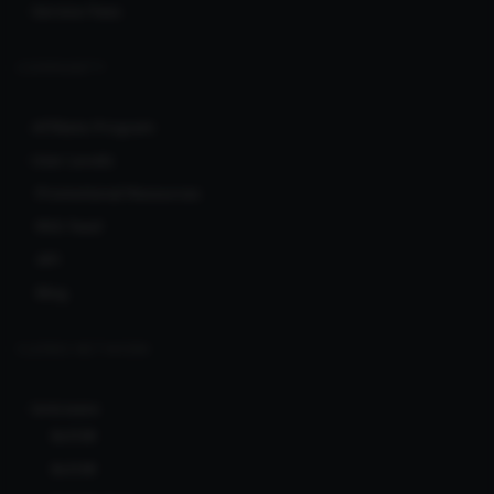
Service Fees
COMMUNITY
Affiliate Program
User Levels
Promotional Resources
RSS feed
API
Blog
CLERKS NETWORK
Ionicware
Bcl138
Bcl138