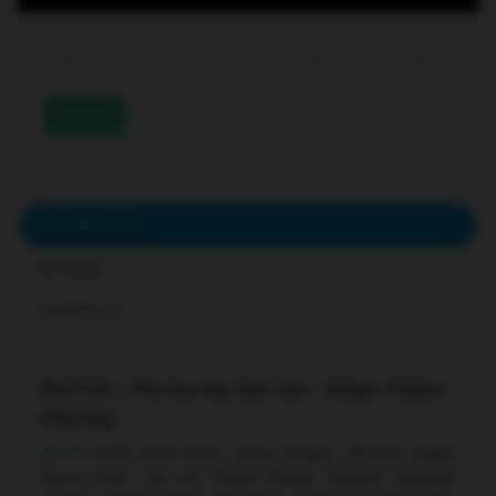
233
DESCRIPTION
REVIEWS
COMMENTS
Bcl138 | Performa Sat Set, Vibes Makin
Mantap
Bcl138
hadir buat kamu yang pengen aktivitas digital
terasa lebih sat set tanpa drama. Dengan tampilan