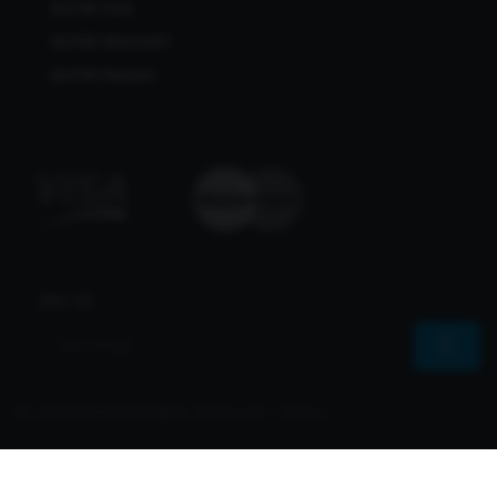
Bcl138 Viral
Bcl138 Alternatif
Bcl138 Maxwin
Join Us
© 2026 Bcl138 All Rights Reserved | Sharvs