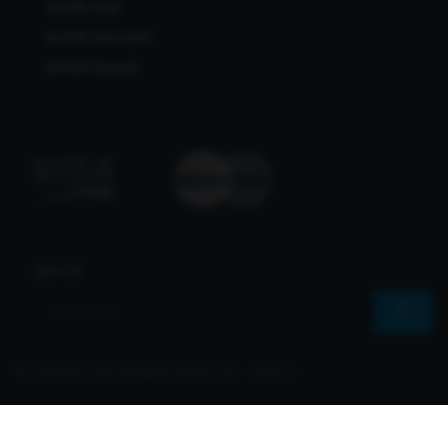
Bcl138 Viral
Bcl138 Alternatif
Bcl138 Maxwin
Join Us
© 2026 Bcl138 All Rights Reserved | Sharvs