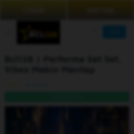
LOGIN
DAFTAR
JOIN
Bcl138 | Performa Sat Set,
Vibes Makin Mantap
99.5% (976)
DAFTAR DI SINI