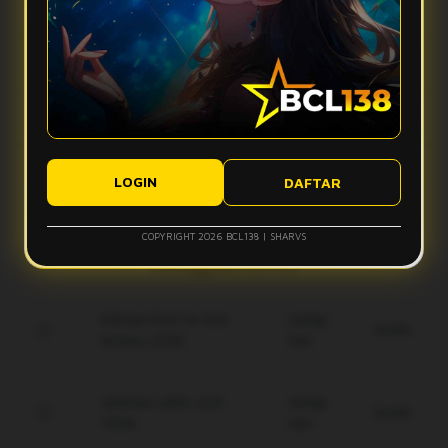
Apa yang bikin vibes Bcl138 terasa makin mantap?
stabil, dan tampilan ringan sehingga aktivitas digital terasa
lebih smooth tanpa banyak hambatan.
Bcl138 hadir dengan desain modern, navigasi simpel, dan
Apakah Bcl138 nyaman digunakan di perangkat mobile?
fitur yang mudah diakses. Kombinasi ini membuat
pengalaman pengguna terasa lebih nyaman dan gak bikin
Ya, Bcl138 dirancang agar tetap responsif saat diakses
bete.
Bagaimana performa Bcl138 saat koneksi kurang ideal?
lewat smartphone, tablet, maupun desktop, sehingga
tampilannya tetap rapi dan ringan di berbagai ukuran layar.
Sistem Bcl138 dibuat responsif untuk membantu akses tetap
Apakah tampilan Bcl138 mudah dipahami pengguna baru?
berjalan lebih optimal, meskipun kualitas koneksi pengguna
LOGIN
DAFTAR
tetap bisa memengaruhi kecepatan pengalaman digital.
Ya, tampilan Bcl138 dibuat modern, clean, dan simpel agar
pengguna baru bisa memahami alur akses dengan lebih
COPYRIGHT 2026 BCL138 | SHARVS
mudah tanpa merasa ribet.
Keunggulan Bcl138
Enkripsi End-to-End
Setiap
Gratis
terbaru 2026.
Hari
Jaminan saldo utuh
Setiap
Gratis
100%.
Hari