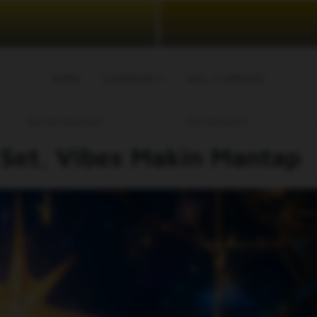
HOME
COMMUNITY
SELL A SERVICE
Bcl138 Alternatif
Bcl138 Resmi
 Set, Vibes Makin Mantap