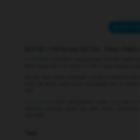
DESCRIPTIO
Bcl138 | Performa Sat Set, Vibes Maki
Bcl138
hadir buat kamu yang pengen aktivitas digital te
akses yang responsif, setiap fitur dirancang supaya pen
Nikmati vibes digital yang lebih mantap bersama Bcl138 
Mulai dari akses awal sampai menjelajahi fitur di dalam
ribet.
Bcl138
menawarkan pengalaman online yang terasa fre
membuat aktivitas digital jadi lebih ringan, sementa
digunakan.
Tags