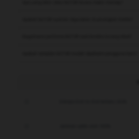
Apa yang bikin vibes Bcl138 terasa makin mantap?
Bcl138 hadir dengan desain modern, navigasi simpel, dan
Apakah Bcl138 nyaman digunakan di perangkat mobile?
lebih
Ya, Bcl138 dirancang agar tetap responsif saat diakses 
Bagaimana performa Bcl138 saat koneksi kurang ideal?
ringa
Sistem Bcl138 dibuat responsif untuk membantu akses t
Apakah tampilan Bcl138 mudah dipahami pengguna baru?
memengaruh
Ya, tampilan Bcl138 dibuat modern, clean, dan simpel a
Enkripsi End-to-End terbaru 2026.
Jaminan saldo utuh 100%.