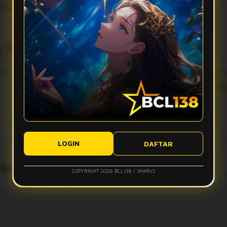
lternatif
Bcl138 Resmi
Bcl138 Smooth
 Member Bcl138
Satria Adi***
5 menit lalu
6
k Ribet
Vibes Modern
mpilannya clean dan
Bcl138 punya tampilan yang rapi dan enak d
al masuk sampai buka
Dipakai lewat HP maupun desktop tetap n
ktis dan responsif.
ringan, dan gak bikin mata cepat cape
LOGIN
DAFTAR
Pertanyaan Umum
COPYRIGHT 2026 BCL138 | SHARVS
bil, dan tampilan ringan sehingga aktivitas digital terasa lebih smo