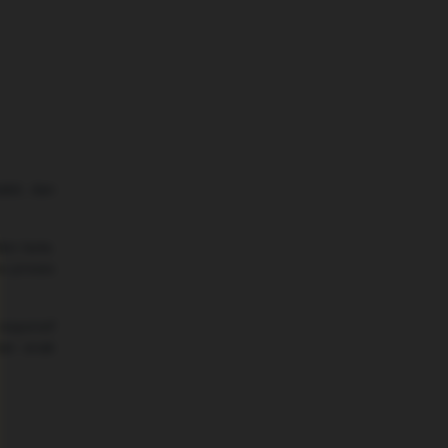
abil, dan
kin bete.
pa proses
esponsif
dan enak