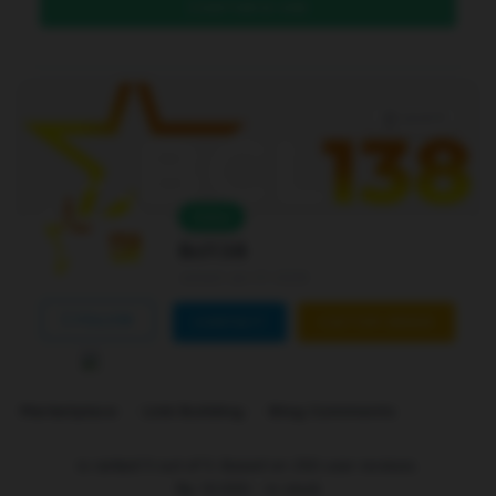
DAFTAR DI SINI
Level 4
Online
Bcl138
Joined Jan 01 2026
FOLLOW
CONTACT
CUSTOM ORDER
Marketplace
Link Building
Blog Comments
is ranked
5
out of
5
. Based on
250
user reviews.
Rp
10.000
-
In stock