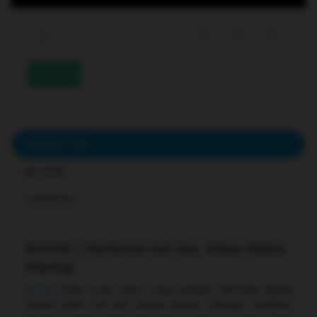
233
DESCRIPTION
REVIEWS
COMMENTS
Bcl138 | Performa Sat Set, Vibes Makin
Mantap
Bcl138
hadir buat kamu yang pengen aktivitas digital
terasa lebih sat set tanpa drama. Dengan tampilan