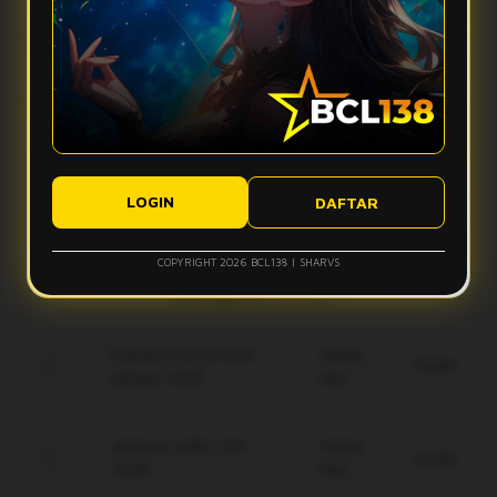
Apa yang bikin vibes Bcl138 terasa makin mantap?
stabil, dan tampilan ringan sehingga aktivitas digital terasa
lebih smooth tanpa banyak hambatan.
Bcl138 hadir dengan desain modern, navigasi simpel, dan
Apakah Bcl138 nyaman digunakan di perangkat mobile?
fitur yang mudah diakses. Kombinasi ini membuat
pengalaman pengguna terasa lebih nyaman dan gak bikin
Ya, Bcl138 dirancang agar tetap responsif saat diakses
bete.
Bagaimana performa Bcl138 saat koneksi kurang ideal?
lewat smartphone, tablet, maupun desktop, sehingga
tampilannya tetap rapi dan ringan di berbagai ukuran layar.
Sistem Bcl138 dibuat responsif untuk membantu akses tetap
Apakah tampilan Bcl138 mudah dipahami pengguna baru?
berjalan lebih optimal, meskipun kualitas koneksi pengguna
LOGIN
DAFTAR
tetap bisa memengaruhi kecepatan pengalaman digital.
Ya, tampilan Bcl138 dibuat modern, clean, dan simpel agar
pengguna baru bisa memahami alur akses dengan lebih
COPYRIGHT 2026 BCL138 | SHARVS
mudah tanpa merasa ribet.
Keunggulan Bcl138
Enkripsi End-to-End
Setiap
Gratis
terbaru 2026.
Hari
Jaminan saldo utuh
Setiap
Gratis
100%.
Hari