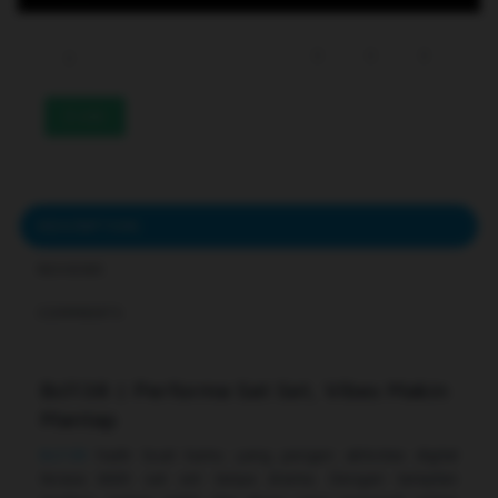
233
DESCRIPTION
REVIEWS
COMMENTS
Bcl138 | Performa Sat Set, Vibes Makin
Mantap
Bcl138
hadir buat kamu yang pengen aktivitas digital
terasa lebih sat set tanpa drama. Dengan tampilan