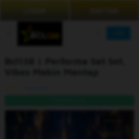
LOGIN
DAFTAR
JOIN
Bcl138 | Performa Sat Set,
Vibes Makin Mantap
99.5% (976)
DAFTAR DI SINI