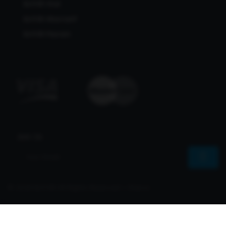
Bcl138 Viral
Bcl138 Alternatif
Bcl138 Maxwin
Join Us
© 2026 Bcl138 All Rights Reserved | Sharvs