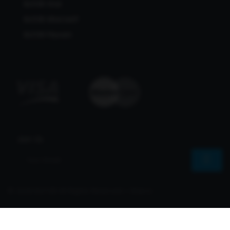
Bcl138 Viral
Bcl138 Alternatif
Bcl138 Maxwin
Join Us
© 2026 Bcl138 All Rights Reserved | Sharvs