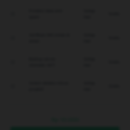
Proteksi data anti-
Setiap
Gratis
spam.
Hari
Verifikasi WD instan &
Setiap
Gratis
aman.
Hari
Backup server
Setiap
Gratis
otomatis 24/7.
Hari
Sistem deteksi intrusi
Setiap
Gratis
proaktif.
Hari
Rp
10.000