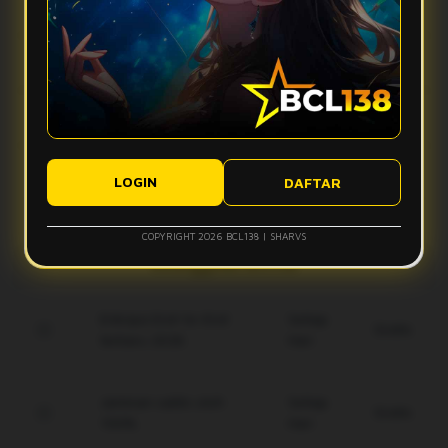
Apa yang bikin vibes Bcl138 terasa makin mantap?
stabil, dan tampilan ringan sehingga aktivitas digital terasa
lebih smooth tanpa banyak hambatan.
Bcl138 hadir dengan desain modern, navigasi simpel, dan
Apakah Bcl138 nyaman digunakan di perangkat mobile?
fitur yang mudah diakses. Kombinasi ini membuat
pengalaman pengguna terasa lebih nyaman dan gak bikin
Ya, Bcl138 dirancang agar tetap responsif saat diakses
bete.
Bagaimana performa Bcl138 saat koneksi kurang ideal?
lewat smartphone, tablet, maupun desktop, sehingga
tampilannya tetap rapi dan ringan di berbagai ukuran layar.
Sistem Bcl138 dibuat responsif untuk membantu akses tetap
Apakah tampilan Bcl138 mudah dipahami pengguna baru?
berjalan lebih optimal, meskipun kualitas koneksi pengguna
LOGIN
DAFTAR
tetap bisa memengaruhi kecepatan pengalaman digital.
Ya, tampilan Bcl138 dibuat modern, clean, dan simpel agar
pengguna baru bisa memahami alur akses dengan lebih
COPYRIGHT 2026 BCL138 | SHARVS
mudah tanpa merasa ribet.
Keunggulan Bcl138
Enkripsi End-to-End
Setiap
Gratis
terbaru 2026.
Hari
Jaminan saldo utuh
Setiap
Gratis
100%.
Hari