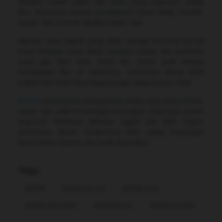
modern, sistem stabil, dan akses yang responsif, setiap
fitur dirancang supaya pengalaman kamu tetap smooth,
ringan, dan nyaman dipakai kapan saja.
Nikmati vibes digital yang lebih mantap bersama Bcl138
lewat tampilan yang clean, navigasi simpel, dan performa
yang gak bikin bete. Mulai dari akses awal sampai
menjelajahi fitur di dalamnya, semuanya dibuat lebih
praktis biar kamu bisa langsung gas tanpa proses ribet.
Bcl138
menawarkan pengalaman online yang terasa fresh,
cepat, dan stabil di berbagai perangkat. Dukungan sistem
responsif membuat aktivitas digital jadi lebih ringan,
sementara desain modernnya bikin setiap kunjungan
terasa lebih nyaman dan enak digunakan.
Tags
Bcl138
Bcl138 Sat Set
Bcl138 Viral
Bcl138 Alternatif
Bcl138 Resmi
Bcl138 Smooth