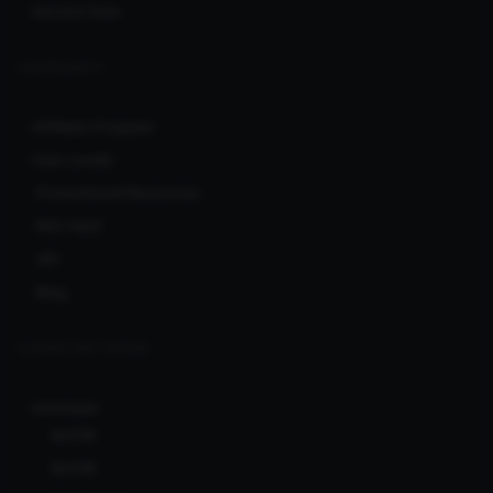
Service Fees
COMMUNITY
Affiliate Program
User Levels
Promotional Resources
RSS feed
API
Blog
CLERKS NETWORK
Ionicware
Bcl138
Bcl138