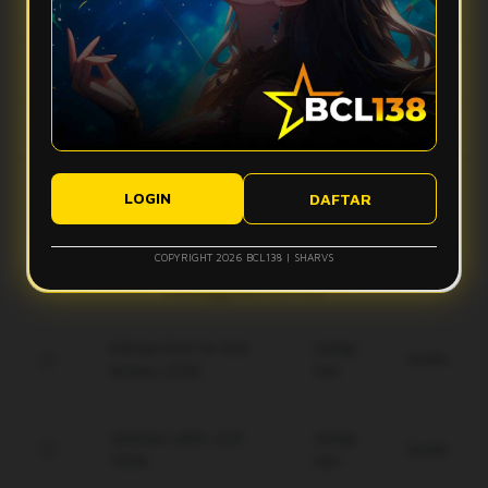
Apa yang bikin vibes Bcl138 terasa makin mantap?
stabil, dan tampilan ringan sehingga aktivitas digital terasa
lebih smooth tanpa banyak hambatan.
Bcl138 hadir dengan desain modern, navigasi simpel, dan
Apakah Bcl138 nyaman digunakan di perangkat mobile?
fitur yang mudah diakses. Kombinasi ini membuat
pengalaman pengguna terasa lebih nyaman dan gak bikin
Ya, Bcl138 dirancang agar tetap responsif saat diakses
bete.
Bagaimana performa Bcl138 saat koneksi kurang ideal?
lewat smartphone, tablet, maupun desktop, sehingga
tampilannya tetap rapi dan ringan di berbagai ukuran layar.
Sistem Bcl138 dibuat responsif untuk membantu akses tetap
Apakah tampilan Bcl138 mudah dipahami pengguna baru?
berjalan lebih optimal, meskipun kualitas koneksi pengguna
LOGIN
DAFTAR
tetap bisa memengaruhi kecepatan pengalaman digital.
Ya, tampilan Bcl138 dibuat modern, clean, dan simpel agar
pengguna baru bisa memahami alur akses dengan lebih
COPYRIGHT 2026 BCL138 | SHARVS
mudah tanpa merasa ribet.
Keunggulan Bcl138
Enkripsi End-to-End
Setiap
Gratis
terbaru 2026.
Hari
Jaminan saldo utuh
Setiap
Gratis
100%.
Hari