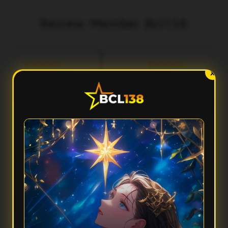
Review Member Bcl138
aka
Fery
3 menit lalu
5 menit lalu
l***
Ilh***
X
Performa Sat Set
Aksesnya Gak Ribet
cl138 terasa ringan banget
Suka sama Bcl138 karena
dipakai. Aksesnya cepat,
tampilannya clean dan gampang
tampilannya modern, dan
dipahami. Dari awal masuk sampai
rpindahan menunya smooth
buka fiturnya semua terasa praktis
tanpa bikin nunggu lama.
dan responsif.
FAQ — Pertanyaan Umum
Kenapa Bcl138 disebut punya performa sat set?
Karena Bcl138 mengutamakan akses yang cepat, sistem