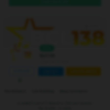
DAFTAR DI SINI
Level 4
Online
Bcl138
Joined Jan 01 2026
FOLLOW
CONTACT
CUSTOM ORDER
Marketplace
Link Building
Blog Comments
is ranked
5
out of
5
. Based on
250
user reviews.
Rp
10.000
-
In stock