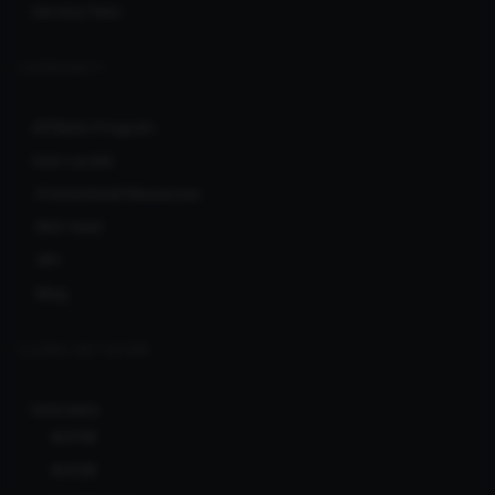
Service Fees
COMMUNITY
Affiliate Program
User Levels
Promotional Resources
RSS feed
API
Blog
CLERKS NETWORK
Ionicware
Bcl138
Bcl138