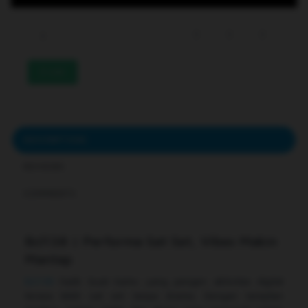
233
DESCRIPTION
REVIEWS
COMMENTS
Bcl138 | Performa Sat Set, Vibes Makin
Mantap
Bcl138
hadir buat kamu yang pengen aktivitas digital
terasa lebih sat set tanpa drama. Dengan tampilan