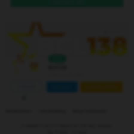
DAFTAR DI SINI
Level 4
Online
Bcl138
Joined Jan 01 2026
FOLLOW
CONTACT
CUSTOM ORDER
Marketplace
Link Building
Blog Comments
is ranked
5
out of
5
. Based on
250
user reviews.
Rp
10.000
-
In stock