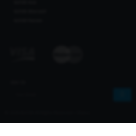
Bcl138 Viral
Bcl138 Alternatif
Bcl138 Maxwin
Join Us
© 2026 Bcl138 All Rights Reserved | Sharvs