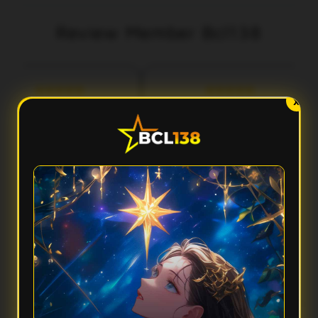
Review Member Bcl138
aka
Fery
3 menit lalu
5 menit lalu
l***
Ilh***
X
Performa Sat Set
Aksesnya Gak Ribet
cl138 terasa ringan banget
Suka sama Bcl138 karena
dipakai. Aksesnya cepat,
tampilannya clean dan gampang
tampilannya modern, dan
dipahami. Dari awal masuk sampai
rpindahan menunya smooth
buka fiturnya semua terasa praktis
tanpa bikin nunggu lama.
dan responsif.
FAQ — Pertanyaan Umum
Kenapa Bcl138 disebut punya performa sat set?
Karena Bcl138 mengutamakan akses yang cepat, sistem