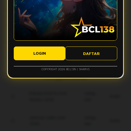
Apa yang bikin vibes Bcl138 terasa makin mantap?
stabil, dan tampilan ringan sehingga aktivitas digital terasa
lebih smooth tanpa banyak hambatan.
Bcl138 hadir dengan desain modern, navigasi simpel, dan
Apakah Bcl138 nyaman digunakan di perangkat mobile?
fitur yang mudah diakses. Kombinasi ini membuat
pengalaman pengguna terasa lebih nyaman dan gak bikin
Ya, Bcl138 dirancang agar tetap responsif saat diakses
bete.
Bagaimana performa Bcl138 saat koneksi kurang ideal?
lewat smartphone, tablet, maupun desktop, sehingga
tampilannya tetap rapi dan ringan di berbagai ukuran layar.
Sistem Bcl138 dibuat responsif untuk membantu akses tetap
Apakah tampilan Bcl138 mudah dipahami pengguna baru?
berjalan lebih optimal, meskipun kualitas koneksi pengguna
LOGIN
DAFTAR
tetap bisa memengaruhi kecepatan pengalaman digital.
Ya, tampilan Bcl138 dibuat modern, clean, dan simpel agar
pengguna baru bisa memahami alur akses dengan lebih
COPYRIGHT 2026 BCL138 | SHARVS
mudah tanpa merasa ribet.
Keunggulan Bcl138
Enkripsi End-to-End
Setiap
Gratis
terbaru 2026.
Hari
Jaminan saldo utuh
Setiap
Gratis
100%.
Hari