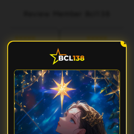
Review Member Bcl138
aka
Fery
3 menit lalu
5 menit lalu
l***
Ilh***
X
Performa Sat Set
Aksesnya Gak Ribet
cl138 terasa ringan banget
Suka sama Bcl138 karena
dipakai. Aksesnya cepat,
tampilannya clean dan gampang
tampilannya modern, dan
dipahami. Dari awal masuk sampai
rpindahan menunya smooth
buka fiturnya semua terasa praktis
tanpa bikin nunggu lama.
dan responsif.
FAQ — Pertanyaan Umum
Kenapa Bcl138 disebut punya performa sat set?
Karena Bcl138 mengutamakan akses yang cepat, sistem