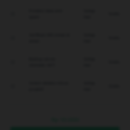
Proteksi data anti-
Setiap
Gratis
spam.
Hari
Verifikasi WD instan &
Setiap
Gratis
aman.
Hari
Backup server
Setiap
Gratis
otomatis 24/7.
Hari
Sistem deteksi intrusi
Setiap
Gratis
proaktif.
Hari
Rp
10.000