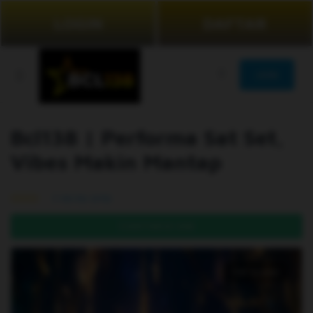
LOGIN
DAFTAR
JOIN
Bcl138 | Performa Sat Set,
Vibes Makin Mantap
99.5% (976)
DAFTAR DI SINI