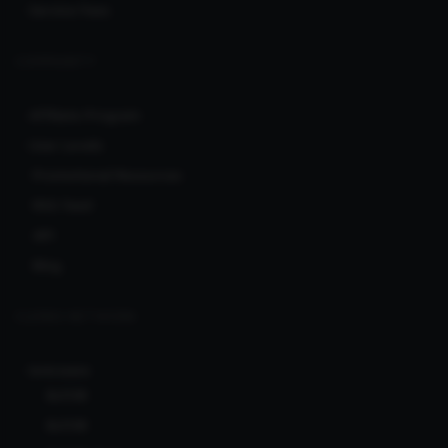
Service Fees
COMMUNITY
Affiliate Program
User Levels
Promotional Resources
RSS feed
API
Blog
CLERKS NETWORK
Ionicware
Bcl138
Bcl138