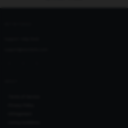
GET IN TOUCH
Support:
Help Desk
support@seoclerks.com
ABOUT
Terms of Service
Privacy Policy
Infringement
Listing Guidelines