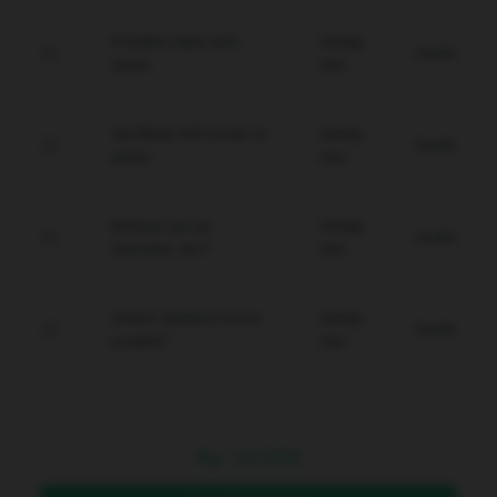
Proteksi data anti-
Setiap
Gratis
spam.
Hari
Verifikasi WD instan &
Setiap
Gratis
aman.
Hari
Backup server
Setiap
Gratis
otomatis 24/7.
Hari
Sistem deteksi intrusi
Setiap
Gratis
proaktif.
Hari
Rp
10.000