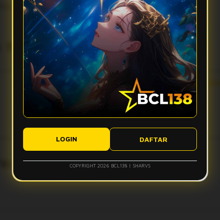
lternatif
Bcl138 Resmi
Bcl138 Smooth
 Member Bcl138
Satria Adi***
5 menit lalu
6
k Ribet
Vibes Modern
ampilannya clean dan
Bcl138 punya tampilan yang rapi dan enak d
al masuk sampai buka
Dipakai lewat HP maupun desktop tetap n
ktis dan responsif.
ringan, dan gak bikin mata cepat cape
LOGIN
DAFTAR
Pertanyaan Umum
COPYRIGHT 2026 BCL138 | SHARVS
bil, dan tampilan ringan sehingga aktivitas digital terasa lebih smo