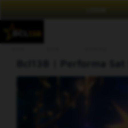
LOGIN
Bcl138
Bcl138
Bcl138 Viral
Bcl138 | Performa Sat