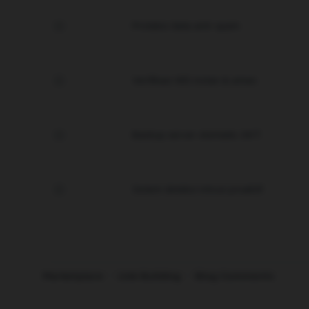
Proteksi data anti-spam.
Verifikasi WD instan & aman.
Backup server otomatis 24/7.
Sistem deteksi intrusi proaktif.
Marketplace
Link Building
Blog Comments