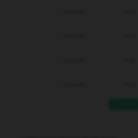
Setiap Hari
Gratis
Setiap Hari
Gratis
Setiap Hari
Gratis
Setiap Hari
Gratis
DAFTAR DI