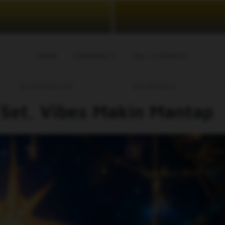
HOME
COMMUNITY
SELL A SERVICE
Bcl138 Alternatif
Bcl138 Resmi
 Set, Vibes Makin Mantap